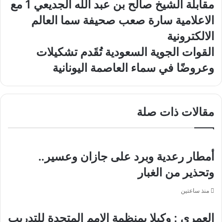
مقابلة
مقابلة الشيخ صالح بن عبد الله الجديعي 1 مع
الشيخ
الاعلامية سارة صعب صحيفة سما العالم
صالح
بن
الالكترونية
عبد
القوات
القوات الجوية السعودية تُقَدم تشكيلات
الله
الجوية
الجديعي
وعروضًا في سماء العاصمة اليونانية
السعودية
1
تُقَدم
مع
تشكيلات
الاعلامية
وعروضًا
سارة
مقالات ذات صلة
في
صعب
سماء
صحيفة
العاصمة
سما
اليونانية
العالم
أمطار رعدية وبرد على جازان وعسير..
الالكترونية
وتحذير من الغبار
منذ ساعتين
العمري : وكيلا بمنظمة الامم المتحدة للتدريب