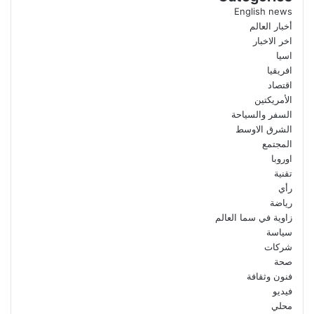
English news
أخبار العالم
اخر الاخبار
اسيا
افريقيا
اقتصاد
الأمريكتين
السفر والسياحة
الشرق الاوسط
المجتمع
اوروبا
تقنية
رأي
رياضة
زاوية في سما العالم
سياسة
شركات
صحة
فنون وثقافة
فيديو
محلي