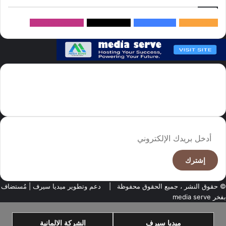
145k
متابعة
5.1M
متابعين
4.2M
متابعين
Followers
982k
سما العالم موقع سعودى يهتم بالاخبار العالمية والخليجية نوفر اخبار العالم
مجانا كما ننوه الى ان المقالات المعروضة لا تمثل وجهة نظر الادارة بل تمثل
وجهة نظر الكاتب
أدخل
بريدك
الإلكتروني
© حقوق النشر ، جميع الحقوق محفوظة |
دعم وتطوير ميديا سيرف
| مُستضاف
بفخر
media serve
ميديا سيرف
الشركة الالمانية