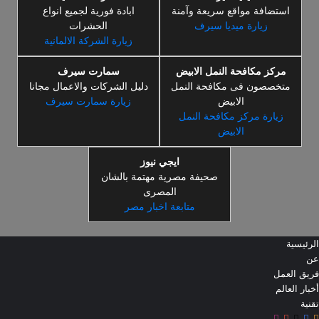
استضافة مواقع سريعة وآمنة
ابادة فورية لجميع انواع
زيارة ميديا سيرف
الحشرات
زيارة الشركة الالمانية
مركز مكافحة النمل الابيض
سمارت سيرف
متخصصون فى مكافحة النمل
دليل الشركات والاعمال مجانا
الابيض
زيارة سمارت سيرف
زيارة مركز مكافحة النمل
الابيض
ايجي نيوز
صحيفة مصرية مهتمة بالشان
المصرى
متابعة اخبار مصر
الرئيسية
عن
فريق العمل
أخبار العالم
تقنية
ملخص
‫X
فيسبوك
‫YouTube
انستقرام