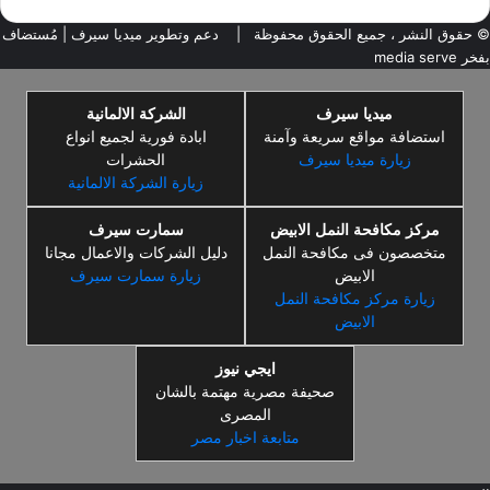
© حقوق النشر ، جميع الحقوق محفوظة |
دعم وتطوير ميديا سيرف
| مُستضاف
بفخر
media serve
ميديا سيرف
الشركة الالمانية
استضافة مواقع سريعة وآمنة
ابادة فورية لجميع انواع
زيارة ميديا سيرف
الحشرات
زيارة الشركة الالمانية
مركز مكافحة النمل الابيض
سمارت سيرف
متخصصون فى مكافحة النمل
دليل الشركات والاعمال مجانا
الابيض
زيارة سمارت سيرف
زيارة مركز مكافحة النمل
الابيض
ايجي نيوز
صحيفة مصرية مهتمة بالشان
المصرى
متابعة اخبار مصر