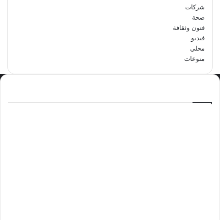
شركات
صحة
فنون وثقافة
فيديو
محلي
منوعات
الاكثر مشاهدة
سبتمبر 29, 2024
مدرسة أبتدائية حداء الثانية تحتفل باليوم
الوطني السعودي الرابع والتسعين
مايو 12, 2024
فوراً.. غوتيريش يدعو إلى وقف إطلاق النار
في غزة
نوفمبر 10, 2024
وليد بن عبدالعزيز الزهراني عريس الدمام