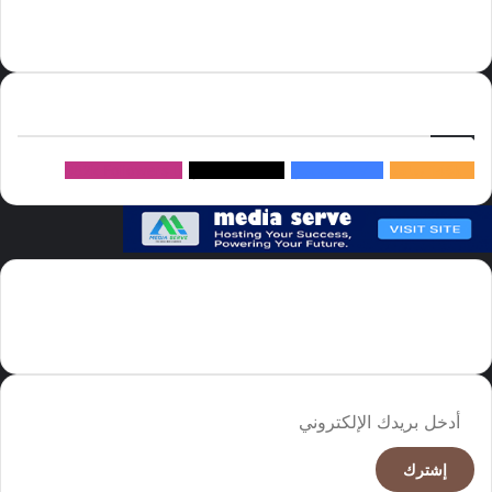
دوري روشن
عاجل
موسم الحج
روسيا
سما العالم
خام برنت
ميديا
سيرف
إتبعنا
145k
متابعة
5.1M
متابعين
4.2M
متابعين
Followers
982k
سما العالم موقع سعودى يهتم بالاخبار العالمية والخليجية نوفر اخبار العالم
مجانا كما ننوه الى ان المقالات المعروضة لا تمثل وجهة نظر الادارة بل تمثل
وجهة نظر الكاتب
أدخل
بريدك
الإلكتروني