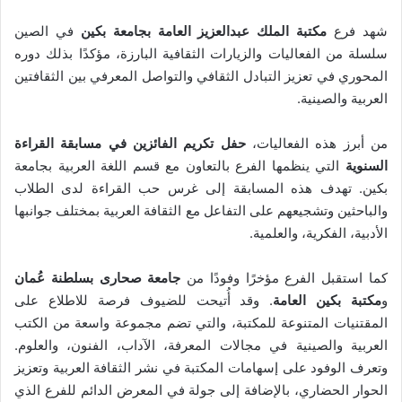
شهد فرع
مكتبة الملك عبدالعزيز العامة بجامعة بكين
في الصين
سلسلة من الفعاليات والزيارات الثقافية البارزة، مؤكدًا بذلك دوره
المحوري في تعزيز التبادل الثقافي والتواصل المعرفي بين الثقافتين
العربية والصينية.
من أبرز هذه الفعاليات،
حفل تكريم الفائزين في مسابقة القراءة
السنوية
التي ينظمها الفرع بالتعاون مع قسم اللغة العربية بجامعة
بكين. تهدف هذه المسابقة إلى غرس حب القراءة لدى الطلاب
والباحثين وتشجيعهم على التفاعل مع الثقافة العربية بمختلف جوانبها
الأدبية، الفكرية، والعلمية.
كما استقبل الفرع مؤخرًا وفودًا من
جامعة صحارى بسلطنة عُمان
و
مكتبة بكين العامة
. وقد أُتيحت للضيوف فرصة للاطلاع على
المقتنيات المتنوعة للمكتبة، والتي تضم مجموعة واسعة من الكتب
العربية والصينية في مجالات المعرفة، الآداب، الفنون، والعلوم.
وتعرف الوفود على إسهامات المكتبة في نشر الثقافة العربية وتعزيز
الحوار الحضاري، بالإضافة إلى جولة في المعرض الدائم للفرع الذي