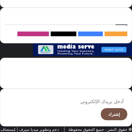
إتبعنا
145k
متابعة
5.1M
متابعين
4.2M
متابعين
Followers
982k
سما العالم موقع سعودى يهتم بالاخبار العالمية والخليجية نوفر اخبار العالم
مجانا كما ننوه الى ان المقالات المعروضة لا تمثل وجهة نظر الادارة بل تمثل
وجهة نظر الكاتب
أدخل
بريدك
الإلكتروني
© حقوق النشر ، جميع الحقوق محفوظة |
دعم وتطوير ميديا سيرف
| مُستضاف