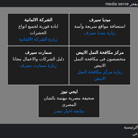
بفخر
media serve
ميديا سيرف
الشركة الالمانية
استضافة مواقع سريعة وآمنة
ابادة فورية لجميع انواع
زيارة ميديا سيرف
الحشرات
زيارة الشركة الالمانية
مركز مكافحة النمل الابيض
سمارت سيرف
متخصصون فى مكافحة النمل
دليل الشركات والاعمال مجانا
الابيض
زيارة سمارت سيرف
زيارة مركز مكافحة النمل
الابيض
ايجي نيوز
صحيفة مصرية مهتمة بالشان
المصرى
متابعة اخبار مصر
الرئيسية
عن