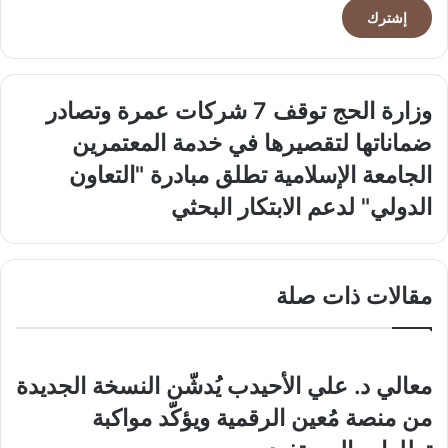
الإلكتروني
وزارة
وزارة الحج توقف 7 شركات عمرة وتصادر
الحج
ضماناتها لتقصيرها في خدمة المعتمرين
توقف
7
الجامعة
الجامعة الإسلامية تطلق مبادرة "التعاون
شركات
الإسلامية
الدولي" لدعم الابتكار البحثي
عمرة
تطلق
وتصادر
مبادرة
ضماناتها
"التعاون
لتقصيرها
الدولي"
مقالات ذات صلة
في
لدعم
خدمة
الابتكار
المعتمرين
البحثي
معالي د. علي الأحيدب يُدشّن النسخة الجديدة
من منصة مُعين الرقمية ويؤكّد مواكبة