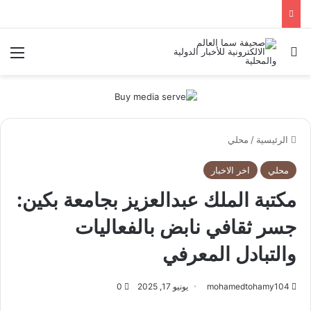
بحث عن
الق
الرئيسية
/
محلي
محلي
اخر الاخبار
مكتبة الملك عبدالعزيز بجامعة بكين:
جسر ثقافي نابض بالفعاليات
والتبادل المعرفي
mohamedtohamy104
يونيو 17, 2025
0