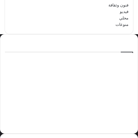
فنون وثقافة
فيديو
محلي
منوعات
الاكثر مشاهدة
سبتمبر 29, 2024
مدرسة أبتدائية حداء الثانية تحتفل باليوم
الوطني السعودي الرابع والتسعين
مايو 12, 2024
فوراً.. غوتيريش يدعو إلى وقف إطلاق النار
في غزة
نوفمبر 10, 2024
وليد بن عبدالعزيز الزهراني عريس الدمام