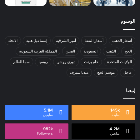
الوسوم
أسعار الذهب
أسعار النفط
أمير الشرقية
إسماعيل هنية
الاتحاد
الحج
الذهب
السعودية
الصين
المملكة العربية السعودية
الولايات المتحدة
خام برنت
دوري روشن
روسيا
سما العالم
عاجل
موسم الحج
ميديا سيرف
إتبعنا
5.1M
145k
متابعة
متابعين
982k
4.2M
متابعين
Followers