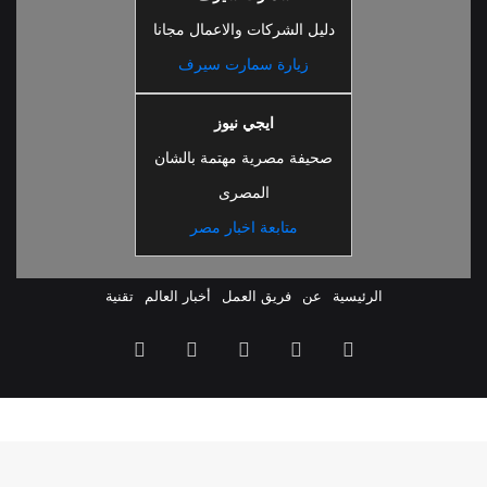
دليل الشركات والاعمال مجانا
زيارة سمارت سيرف
ايجي نيوز
صحيفة مصرية مهتمة بالشان
المصرى
متابعة اخبار مصر
الرئيسية
عن
فريق العمل
أخبار العالم
تقنية
ملخص
فيسبوك
‫X
‫YouTube
انستقرام
الموقع
RSS