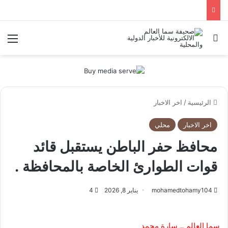
بحث عن
الق
الرئيسية
/
اخر الاخبار
اخر الاخبار
محلي
محافظ حفر الباطن يستقبل قائد
قوات الطوارئ الخاصة بالمحافظة .
mohamedtohamy104
يناير 8, 2026
4
سما العالم ــ سارة محمد