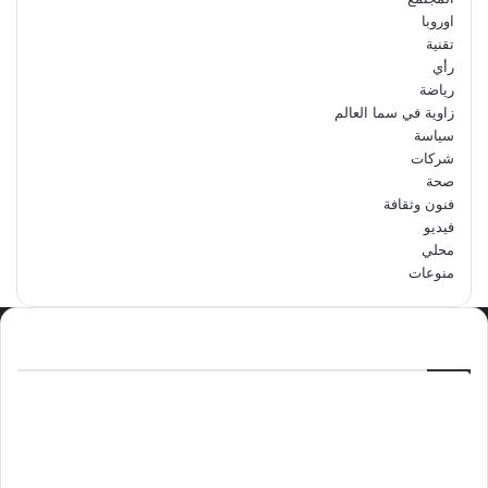
اوروبا
تقنية
رأي
رياضة
زاوية في سما العالم
سياسة
شركات
صحة
فنون وثقافة
فيديو
محلي
منوعات
الاكثر مشاهدة
سبتمبر 29, 2024
مدرسة أبتدائية حداء الثانية تحتفل باليوم
الوطني السعودي الرابع والتسعين