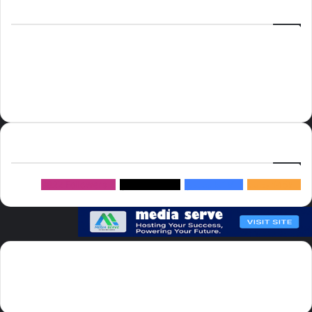
الوسوم
أسعار النفط
الحج
الذهب
أسعار الذهب
أمير الشرقية
الاتحاد
إسماعيل هنية
السعودية
الصين
المملكة العربية السعودية
الولايات المتحدة
دوري روشن
عاجل
موسم الحج
روسيا
سما العالم
خام برنت
ميديا
سيرف
إتبعنا
145k
متابعة
5.1M
متابعين
4.2M
متابعين
Followers
982k
سما العالم موقع سعودى يهتم بالاخبار العالمية والخليجية نوفر اخبار العالم
مجانا كما ننوه الى ان المقالات المعروضة لا تمثل وجهة نظر الادارة بل تمثل
وجهة نظر الكاتب