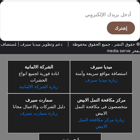
أدخل
بريدك
الإلكتروني
© حقوق النشر ، جميع الحقوق محفوظة |
دعم وتطوير ميديا سيرف
| مُستضاف
بفخر
media serve
ميديا سيرف
الشركة الالمانية
استضافة مواقع سريعة وآمنة
ابادة فورية لجميع انواع
زيارة ميديا سيرف
الحشرات
زيارة الشركة الالمانية
مركز مكافحة النمل الابيض
سمارت سيرف
متخصصون فى مكافحة النمل
دليل الشركات والاعمال مجانا
الابيض
زيارة سمارت سيرف
زيارة مركز مكافحة النمل
الابيض
ايجي نيوز