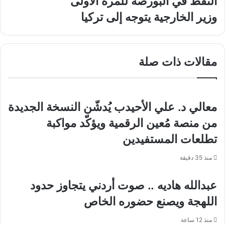
النفط في البورصة للمرة الأولى
السماح
بتداول
وزير
وزير الخارجية يتوجه إلى تركيا
20%
الخارجية
من
يتوجه
إنتاج
إلى
النفط
تركيا
مقالات ذات صلة
في
البورصة
للمرة
الأولى
معالي د. علي الأحيدب يُدشّن النسخة الجديدة
من منصة مُعين الرقمية ويؤكّد مواكبة
تطلعات المستفيدين
منذ 35 دقيقة
عبدالله هاديه .. صوت أردني يتجاوز حدود
اللهجة ويصنع حضوره الخاص
منذ 12 ساعة