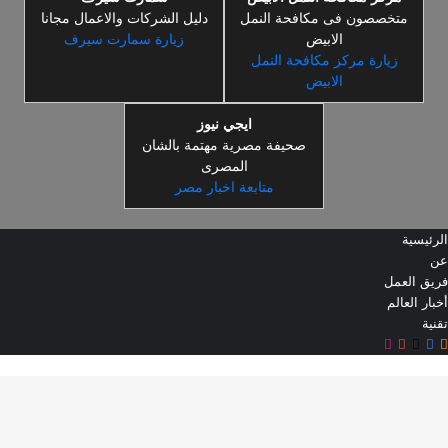
متخصصون فى مكافحة النمل
دليل الشركات والاعمال مجانا
الابيض
زيارة سمارت سيرف
زيارة مركز مكافحة النمل
الابيض
ايجي نيوز
صحيفة مصرية مهتمة بالشان
المصرى
متابعة اخبار مصر
الرئيسية
عن
فريق العمل
أخبار العالم
تقنية
ملخص
‫X
فيسبوك
‫YouTube
انستقرام
ر
الموقع
RSS
لذهاب
لى
لأعلى