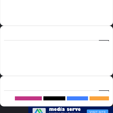
الوسوم
أسعار النفط
الحج
الذهب
أسعار الذهب
أمير الشرقية
الاتحاد
إسماعيل هنية
السعودية
الصين
المملكة العربية السعودية
الولايات المتحدة
دوري روشن
عاجل
موسم الحج
روسيا
سما العالم
خام برنت
ميديا
سيرف
إتبعنا
145k
متابعة
5.1M
متابعين
4.2M
متابعين
Followers
982k