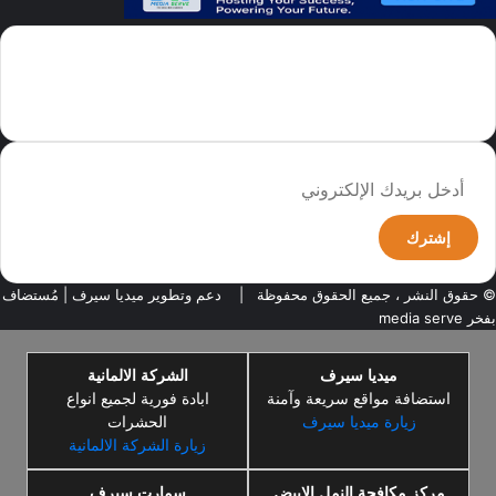
سما العالم موقع سعودى يهتم بالاخبار العالمية والخليجية نوفر اخبار العالم
مجانا كما ننوه الى ان المقالات المعروضة لا تمثل وجهة نظر الادارة بل تمثل
وجهة نظر الكاتب
أدخل
بريدك
الإلكتروني
© حقوق النشر ، جميع الحقوق محفوظة |
دعم وتطوير ميديا سيرف
| مُستضاف
بفخر
media serve
ميديا سيرف
الشركة الالمانية
استضافة مواقع سريعة وآمنة
ابادة فورية لجميع انواع
زيارة ميديا سيرف
الحشرات
زيارة الشركة الالمانية
مركز مكافحة النمل الابيض
سمارت سيرف