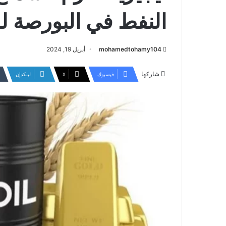
النفط في البورصة لل
mohamedtohamy104
أبريل 19, 2024
شاركها
فيسبوك
‫X
لينكدإن