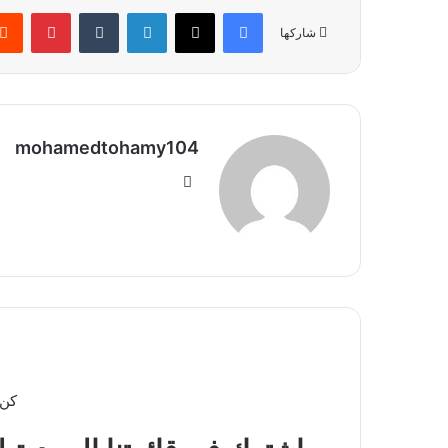
فيسبوك
‫X
لينكدإن
بينتير
شاركها
mohamedtohamy104
موقع
الويب
كن 