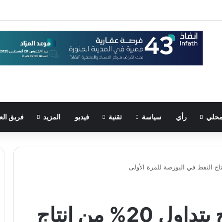
حلي
رأي
سياسة
تقنية
فيديو
المزيد
فريق الع
نيجيريا تعتزم السماح بتداول 20% من إنتاج