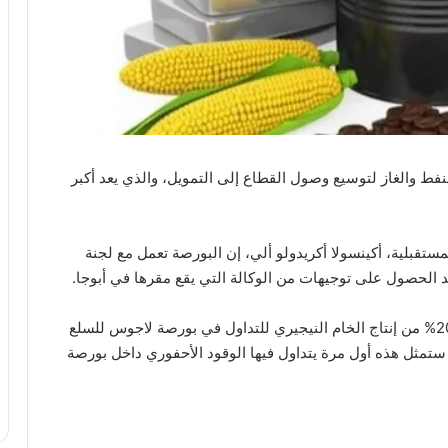
لنفط والغاز لتوسيع وصول القطاع إلى التمويل، والذي يعد أكبر
ستقبلية، أكينسولا أكريدولو ألي، إن البورصة تعمل مع لجنة
عد الحصول على توجيهات من الوكالة التي يقع مقرها في أبوجا.
وأضاف خلال مقابلة، أن الهدف هو تخصيص 10% إلى 20% من إنتاج الخام النيجيري للتداول في بورصة لاجوس للسلع
ستمثل هذه أول مرة يتداول فيها الوقود الأحفوري داخل بورصة