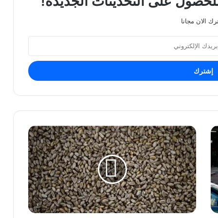
للحصول على التحديثات الجديدة!
رك الان مجانا
بعد
شهر
من
احتجازها،
روسيا
تفرج
عن
سفينة
قمح