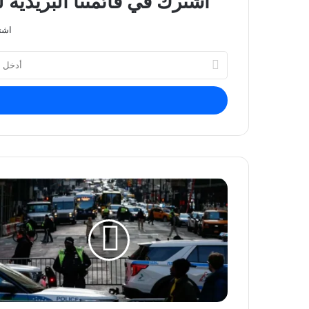
اشترك في قائمتنا البريدية 
اشت
أدخل
بريدك
الإلكتروني
رجل
يشعل
النار
في
نفسه
أمام
قاعة
محاكمة
ترامب