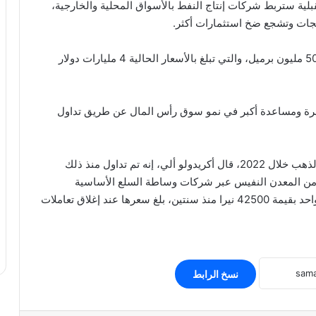
لية ستربط شركات إنتاج النفط بالأسواق المحلية والخارجية،
جات وتشجع ضخ استثمارات أكثر.
وأضاف الرئيس التنفيذي أن البورصة تتوقع تداول نحو 50 مليون برميل، والتي تبلغ بالأسعار الحالية 4 مليارات دولار
باشرة ومساعدة أكبر في نمو سوق رأس المال عن طريق تداول
بدأت بورصة لاجوس للسلع والعقود المستقبلية تداول الذهب خلال 2022، قال أكريدولو ألي، إنه تم تداول منذ ذلك
ه عن 66 مليون نيرا (58 ألف دولار) من المعدن النفيس عبر شركات وساطة السلع الأساسية
مسجلة، مضيفا أن العملة الذهبية المدرجة بوزن جرام واحد بقيمة 42500 نيرا منذ سنتين، بلغ سعرها عند إغلاق تعاملات
نسخ الرابط