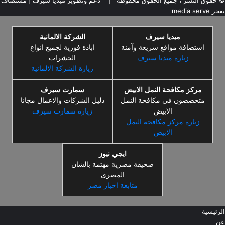
© حقوق النشر ، جميع الحقوق محفوظة |
دعم وتطوير ميديا سيرف
| مُستضاف
بفخر
media serve
ميديا سيرف
الشركة الالمانية
استضافة مواقع سريعة وآمنة
ابادة فورية لجميع انواع
زيارة ميديا سيرف
الحشرات
زيارة الشركة الالمانية
مركز مكافحة النمل الابيض
سمارت سيرف
متخصصون فى مكافحة النمل
دليل الشركات والاعمال مجانا
الابيض
زيارة سمارت سيرف
زيارة مركز مكافحة النمل
الابيض
ايجي نيوز
صحيفة مصرية مهتمة بالشان
المصرى
متابعة اخبار مصر
الرئيسية
عن