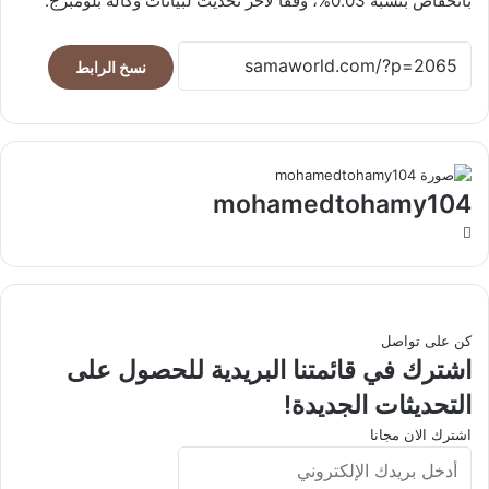
بانخفاض بنسبة 0.03%، وفقا لآخر تحديث لبيانات وكالة بلومبرج.
نسخ الرابط
mohamedtohamy104
موقع
الويب
كن على تواصل
اشترك في قائمتنا البريدية للحصول على
التحديثات الجديدة!
اشترك الان مجانا
أدخل
بريدك