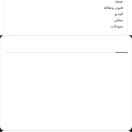
صحة
فنون وثقافة
فيديو
محلي
منوعات
الاكثر مشاهدة
سبتمبر 29, 2024
مدرسة أبتدائية حداء الثانية تحتفل باليوم
الوطني السعودي الرابع والتسعين
مايو 12, 2024
فوراً.. غوتيريش يدعو إلى وقف إطلاق النار
في غزة
نوفمبر 10, 2024
وليد بن عبدالعزيز الزهراني عريس الدمام