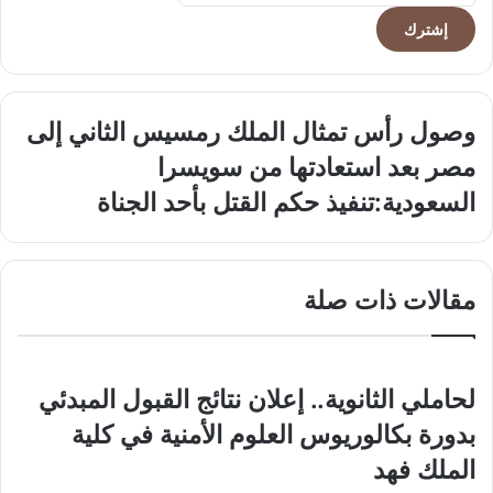
الإلكتروني
وصول
وصول رأس تمثال الملك رمسيس الثاني إلى
رأس
مصر بعد استعادتها من سويسرا
تمثال
الملك
السعودية:تنفيذ
السعودية:تنفيذ حكم القتل بأحد الجناة
رمسيس
حكم
الثاني
القتل
إلى
بأحد
مصر
الجناة
مقالات ذات صلة
بعد
استعادتها
من
سويسرا
لحاملي الثانوية.. إعلان نتائج القبول المبدئي
بدورة بكالوريوس العلوم الأمنية في كلية
الملك فهد