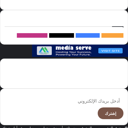
سيرف
إتبعنا
145k
متابعة
5.1M
متابعين
4.2M
متابعين
Followers
982k
سما العالم موقع سعودى يهتم بالاخبار العالمية والخليجية نوفر اخبار العالم
مجانا كما ننوه الى ان المقالات المعروضة لا تمثل وجهة نظر الادارة بل تمثل
وجهة نظر الكاتب
أدخل
بريدك
الإلكتروني