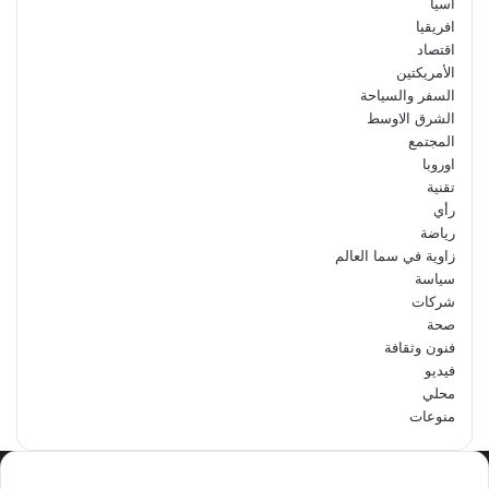
اسيا
افريقيا
اقتصاد
الأمريكتين
السفر والسياحة
الشرق الاوسط
المجتمع
اوروبا
تقنية
رأي
رياضة
زاوية في سما العالم
سياسة
شركات
صحة
فنون وثقافة
فيديو
محلي
منوعات
الاكثر مشاهدة