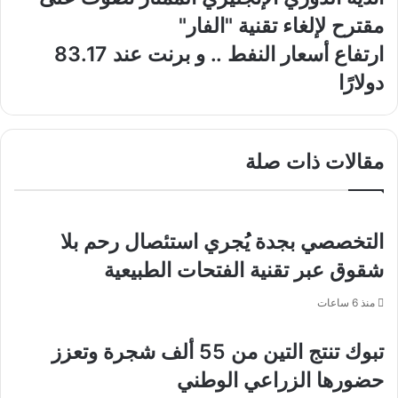
الدوري
مقترح لإلغاء تقنية "الفار"
الإنجليزي
الممتاز
ارتفاع
ارتفاع أسعار النفط .. و برنت عند 83.17
تصوت
أسعار
دولارًا
على
النفط
مقترح
..
لإلغاء
و
تقنية
برنت
مقالات ذات صلة
"الفار"
عند
83.17
دولارًا
التخصصي بجدة يُجري استئصال رحم بلا
شقوق عبر تقنية الفتحات الطبيعية
منذ 6 ساعات
تبوك تنتج التين من 55 ألف شجرة وتعزز
حضورها الزراعي الوطني