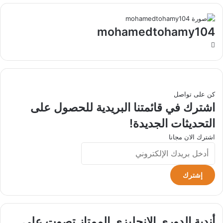
mohamedtohamy104
موقع
الويب
كن على تواصل
اشترك في قائمتنا البريدية للحصول على
التحديثات الجديدة!
اشترك الان مجانا
أدخل
بريدك
الإلكتروني
أندية
أندية الدوري الإنجليزي الممتاز تصوت على