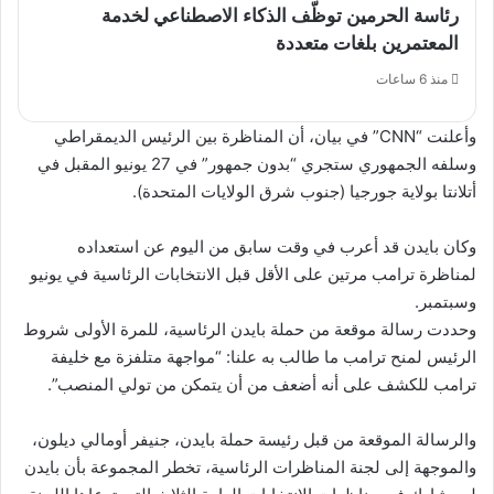
رئاسة الحرمين توظّف الذكاء الاصطناعي لخدمة
المعتمرين بلغات متعددة
منذ 6 ساعات
وأعلنت “CNN” في بيان، أن المناظرة بين الرئيس الديمقراطي
وسلفه الجمهوري ستجري “بدون جمهور” في 27 يونيو المقبل في
أتلانتا بولاية جورجيا (جنوب شرق الولايات المتحدة).
وكان بايدن قد أعرب في وقت سابق من اليوم عن استعداده
لمناظرة ترامب مرتين على الأقل قبل الانتخابات الرئاسية في يونيو
وسبتمبر.
وحددت رسالة موقعة من حملة بايدن الرئاسية، للمرة الأولى شروط
الرئيس لمنح ترامب ما طالب به علنا: “مواجهة متلفزة مع خليفة
ترامب للكشف على أنه أضعف من أن يتمكن من تولي المنصب”.
والرسالة الموقعة من قبل رئيسة حملة بايدن، جنيفر أومالي ديلون،
والموجهة إلى لجنة المناظرات الرئاسية، تخطر المجموعة بأن بايدن