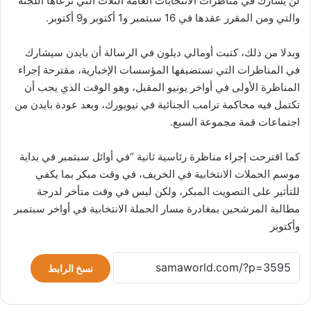
لن يشارك في مناظرات الانتخابات العامة الثلاث التي ترعاها اللجنة
والتي ومن المقرر عقدها في 16 سبتمبر و1 أكتوبر و9 أكتوبر.
وبدلا من ذلك، كتبت أومالي ديلون في الرسالة أن بايدن سيشارك
في المناظرات التي تستضيفها المؤسسات الإخبارية، مقترحة إجراء
المناظرة الأولى في أواخر يونيو المقبل، وهو الوقت الذي يجب أن
تكتمل فيه محاكمة ترامب الجنائية في نيويورك، وبعد عودة بايدن من
اجتماعات قمة مجموعة السبع.
كما اقترحت إجراء مناظرة رئاسية ثانية “في أوائل سبتمبر في بداية
موسم الحملات الانتخابية في الخريف، في وقت مبكر بما يكفي
للتأثير على التصويت المبكر، ولكن ليس في وقت متأخر لدرجة
مطالبة المرشحين بمغادرة مسار الحملة الانتخابية في أواخر سبتمبر
وأكتوبر
نسخ الرابط