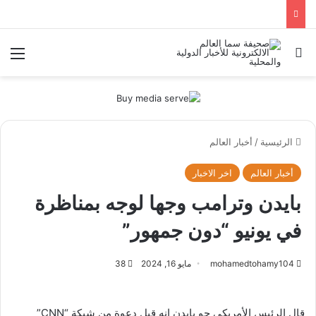
بحث عن
الق
الرئيسية
/
أخبار العالم
أخبار العالم
اخر الاخبار
بايدن وترامب وجها لوجه بمناظرة
في يونيو “دون جمهور”
mohamedtohamy104
مايو 16, 2024
38
قال الرئيس الأمريكي جو بايدن إنه قبل دعوة من شبكة “CNN”