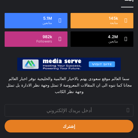
5.1M
145k
متابعة
متابعين
982k
4.2M
متابعين
Followers
سما العالم موقع سعودى يهتم بالاخبار العالمية والخليجية نوفر اخبار العالم
مجانا كما ننوه الى ان المقالات المعروضة لا تمثل وجهة نظر الادارة بل تمثل
وجهة نظر الكاتب
أدخل
بريدك
الإلكتروني