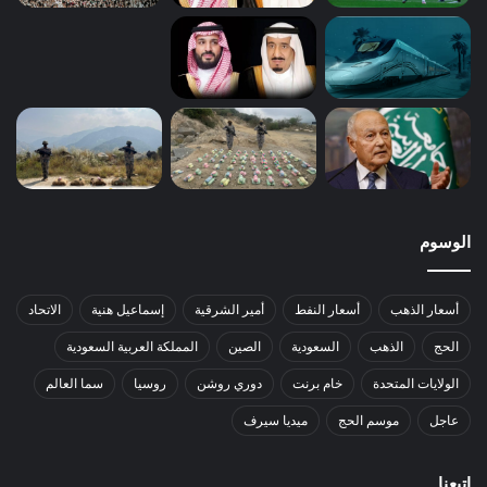
الوسوم
أسعار الذهب
أسعار النفط
أمير الشرقية
إسماعيل هنية
الاتحاد
الحج
الذهب
السعودية
الصين
المملكة العربية السعودية
الولايات المتحدة
خام برنت
دوري روشن
روسيا
سما العالم
عاجل
موسم الحج
ميديا سيرف
إتبعنا