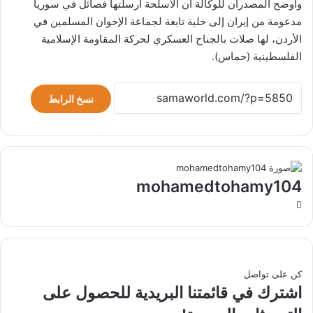
وأوضح المصدران للوكالة أن الأسلحة أرسلتها فصائل في سوريا
مدعومة من إيران إلى خلية تابعة لجماعة الإخوان المسلمين في
الأردن، لها صلات بالجناح العسكري لحركة المقاومة الإسلامية
الفلسطينية (حماس).
نسخ الرابط
mohamedtohamy104
موقع
الويب
كن على تواصل
اشترك في قائمتنا البريدية للحصول على