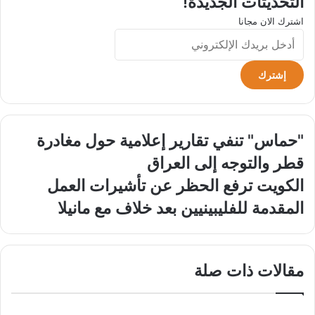
التحديثات الجديدة!
اشترك الان مجانا
أدخل
بريدك
الإلكتروني
"حماس"
"حماس" تنفي تقارير إعلامية حول مغادرة
تنفي
قطر والتوجه إلى العراق
تقارير
إعلامية
الكويت
الكويت ترفع الحظر عن تأشيرات العمل
حول
ترفع
المقدمة للفليبينيين بعد خلاف مع مانيلا
مغادرة
الحظر
قطر
عن
والتوجه
تأشيرات
إلى
العمل
مقالات ذات صلة
العراق
المقدمة
للفليبينيين
بعد
خلاف