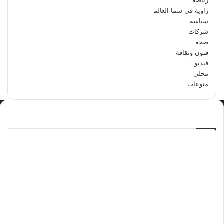
زاوية في سما العالم
سياسة
شركات
صحة
فنون وثقافة
فيديو
محلي
منوعات
الاكثر مشاهدة
سبتمبر 29, 2024
مدرسة أبتدائية حداء الثانية تحتفل باليوم
الوطني السعودي الرابع والتسعين
مايو 12, 2024
فوراً.. غوتيريش يدعو إلى وقف إطلاق النار
في غزة