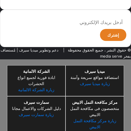
وجهة نظر الكاتب
أدخل
بريدك
الإلكتروني
© حقوق النشر ، جميع الحقوق محفوظة |
دعم وتطوير ميديا سيرف
| مُستضاف
بفخر
media serve
ميديا سيرف
الشركة الالمانية
استضافة مواقع سريعة وآمنة
ابادة فورية لجميع انواع
زيارة ميديا سيرف
الحشرات
زيارة الشركة الالمانية
مركز مكافحة النمل الابيض
سمارت سيرف
متخصصون فى مكافحة النمل
دليل الشركات والاعمال مجانا
الابيض
زيارة سمارت سيرف
زيارة مركز مكافحة النمل
الابيض