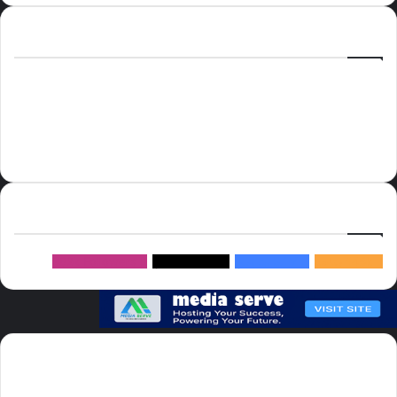
الوسوم
أسعار النفط
الحج
الذهب
أسعار الذهب
أمير الشرقية
الاتحاد
إسماعيل هنية
السعودية
الصين
المملكة العربية السعودية
الولايات المتحدة
دوري روشن
عاجل
موسم الحج
روسيا
سما العالم
خام برنت
ميديا
سيرف
إتبعنا
145k
متابعة
5.1M
متابعين
4.2M
متابعين
Followers
982k
سما العالم موقع سعودى يهتم بالاخبار العالمية والخليجية نوفر اخبار العالم
مجانا كما ننوه الى ان المقالات المعروضة لا تمثل وجهة نظر الادارة بل تمثل