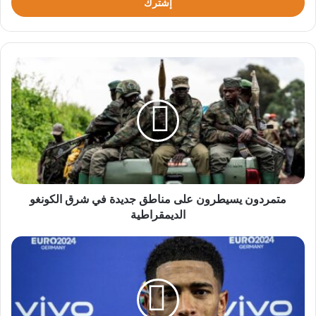
متمردون
يسيطرون
على
مناطق
جديدة
في
شرق
الكونغو
الديمقراطية
متمردون يسيطرون على مناطق جديدة في شرق الكونغو
الديمقراطية
بيلينغهام:
كنا
على
وشك
الخروج