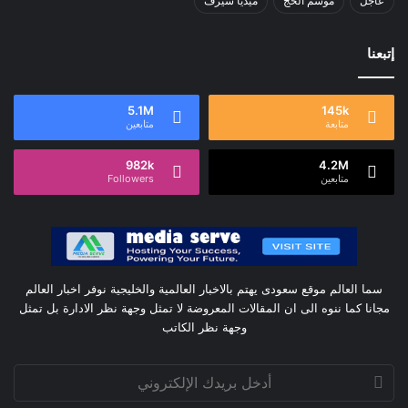
عاجل
موسم الحج
ميديا سيرف
إتبعنا
5.1M
145k
متابعة
متابعين
982k
4.2M
متابعين
Followers
سما العالم موقع سعودى يهتم بالاخبار العالمية والخليجية نوفر اخبار العالم
مجانا كما ننوه الى ان المقالات المعروضة لا تمثل وجهة نظر الادارة بل تمثل
وجهة نظر الكاتب
أدخل
بريدك