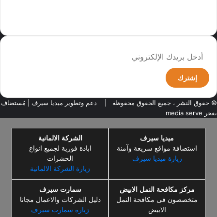
سما العالم موقع سعودى يهتم بالاخبار العالمية والخليجية نوفر اخبار العالم
مجانا كما ننوه الى ان المقالات المعروضة لا تمثل وجهة نظر الادارة بل تمثل
وجهة نظر الكاتب
أدخل
بريدك
الإلكتروني
© حقوق النشر ، جميع الحقوق محفوظة |
دعم وتطوير ميديا سيرف
| مُستضاف
بفخر
media serve
ميديا سيرف
الشركة الالمانية
استضافة مواقع سريعة وآمنة
ابادة فورية لجميع انواع
زيارة ميديا سيرف
الحشرات
زيارة الشركة الالمانية
مركز مكافحة النمل الابيض
سمارت سيرف
متخصصون فى مكافحة النمل
دليل الشركات والاعمال مجانا
الابيض
زيارة سمارت سيرف