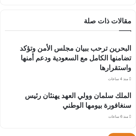
بولاية
بيوم
شمال
تأسيسها..
الهند
وبوتين
مقالات ذات صلة
وشي
يهنئان
كيم
البحرين ترحب ببيان مجلس الأمن وتؤكد
تضامنها الكامل مع السعودية ودعم أمنها
واستقرارها
منذ 4 ساعات
الملك سلمان وولي العهد يهنئان رئيس
سنغافورة بيومها الوطني
منذ 6 ساعات