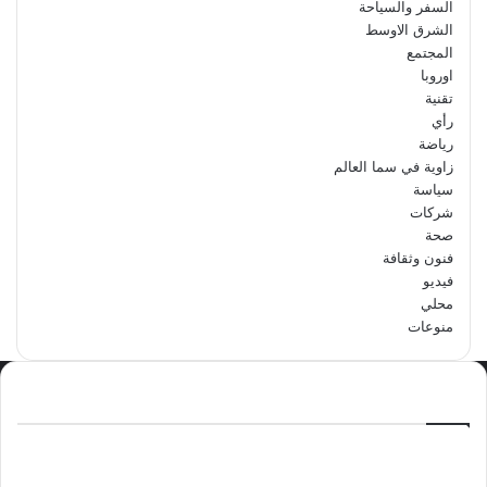
السفر والسياحة
الشرق الاوسط
المجتمع
اوروبا
تقنية
رأي
رياضة
زاوية في سما العالم
سياسة
شركات
صحة
فنون وثقافة
فيديو
محلي
منوعات
الاكثر مشاهدة
سبتمبر 29, 2024
مدرسة أبتدائية حداء الثانية تحتفل باليوم