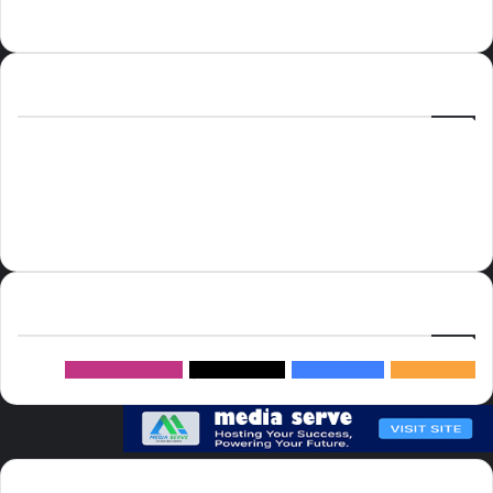
الوسوم
أسعار النفط
الحج
الذهب
أسعار الذهب
أمير الشرقية
الاتحاد
إسماعيل هنية
السعودية
الصين
المملكة العربية السعودية
الولايات المتحدة
دوري روشن
عاجل
موسم الحج
روسيا
سما العالم
خام برنت
ميديا
سيرف
إتبعنا
145k
متابعة
5.1M
متابعين
4.2M
متابعين
Followers
982k