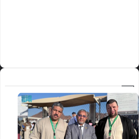
مدرسة أبتدائية حداء الثانية تحتفل باليوم
الوطني السعودي الرابع والتسعين
مايو 12, 2024
فوراً.. غوتيريش يدعو إلى وقف إطلاق النار
في غزة
نوفمبر 10, 2024
وليد بن عبدالعزيز الزهراني عريس الدمام
صور