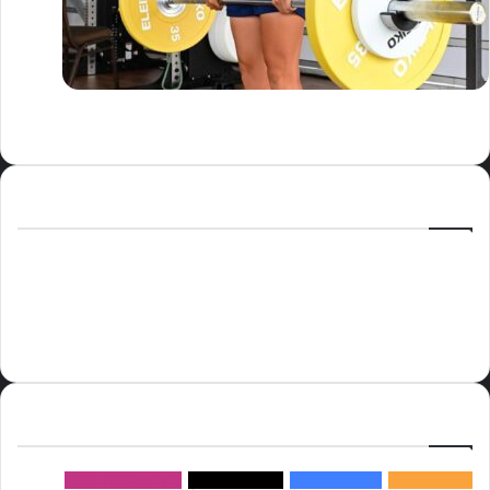
الوسوم
أسعار النفط
الحج
الذهب
أسعار الذهب
أمير الشرقية
الاتحاد
إسماعيل هنية
السعودية
الصين
المملكة العربية السعودية
الولايات المتحدة
دوري روشن
عاجل
موسم الحج
روسيا
سما العالم
خام برنت
ميديا
سيرف
إتبعنا
145k
متابعة
5.1M
متابعين
4.2M
متابعين
Followers
982k