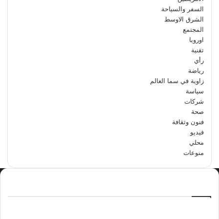
السفر والسياحة
الشرق الاوسط
المجتمع
اوروبا
تقنية
رأي
رياضة
زاوية في سما العالم
سياسة
شركات
صحة
فنون وثقافة
فيديو
محلي
منوعات
الاكثر مشاهدة
سبتمبر 29, 2024