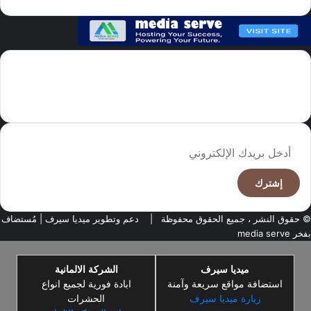
سما العالم موقع سعودى يهتم بالاخبار العالمية والخليجية نوفر اخبار العالم
مجانا كما ننوه الى ان المقالات المعروضة لا تمثل وجهة نظر الادارة بل تمثل
وجهة نظر الكاتب
أدخل
بريدك
الإلكتروني
© حقوق النشر ، جميع الحقوق محفوظة |
دعم وتطوير ميديا سيرف
| مُستضاف
بفخر
media serve
ميديا سيرف
الشركة الالمانية
استضافة مواقع سريعة وآمنة
ابادة فورية لجميع انواع
زيارة ميديا سيرف
الحشرات