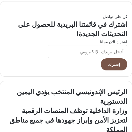
كن على تواصل
اشترك في قائمتنا البريدية للحصول على
التحديثات الجديدة!
اشترك الان مجانا
أدخل
بريدك
الإلكتروني
الرئيس
الرئيس الإندونيسي المنتخب يؤدي اليمين
الإندونيسي
الدستورية
المنتخب
يؤدي
وزارة
وزارة الداخلية توظف المنصات الرقمية
اليمين
الداخلية
لتعزيز الأمن وإبراز جهودها في جميع مناطق
الدستورية
توظف
المنصات
المملكة