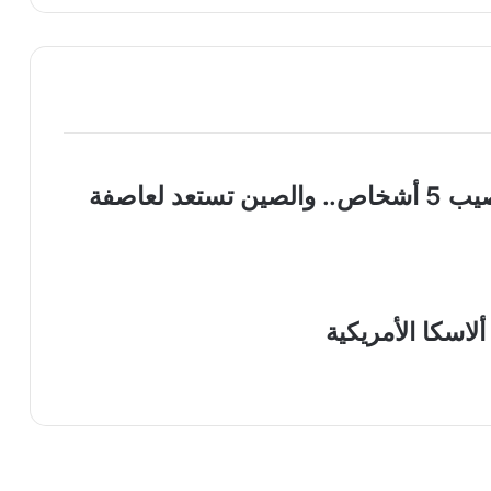
إعصار «دولفين» يضرب أوكيناوا ويصيب 5 أشخاص.. والصين تستعد لعاصفة