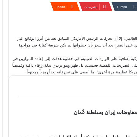
بينتيريست
لعالمي، إلا أن تحركات الرئيس الأمريكي السابق تعد من أبرز الوقائع التي
ري على الصين بعد أن شعر بأن خطواتها لم تكن سريعة كفاية في مواجهة
كية إضافية على الواردات الصينية، في خطوة هدفت إلى إعادة الموازين في
على التصريحات اللفظية فحسب، بل ظهر وهو يرتدي بدلة زرقاء داكنة وقميصاً
كا عظيمة مرة أخرى”، ما أضفى على تصرفاته بعداً رمزياً ومعنوياً.
بمفاوضات إيران وسلطنة عُمان