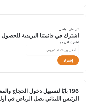
الويب
كن على تواصل
اشترك في قائمتنا البريدية للحصول ع
اشترك الان مجانا
أدخل
بريدك
الإلكتروني
196
196 بابًا لتسهيل دخول الحجاج والمعتمرين وتوفير الراحة في المسجد الحرام
بابًا
الرئيس
الرئيس اللبناني يصل الرياض في أول 
لتسهيل
اللبناني
دخول
يصل