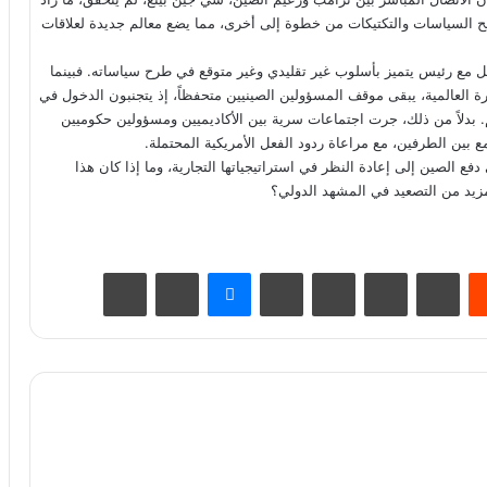
ح السياسات والتكتيكات من خطوة إلى أخرى، مما يضع معالم جديدة لعلاقات
اعل مع رئيس يتميز بأسلوب غير تقليدي وغير متوقع في طرح سياساته. فبينما
ة العالمية، يبقى موقف المسؤولين الصينيين متحفظاً، إذ يتجنبون الدخول في
. بدلاً من ذلك، جرت اجتماعات سرية بين الأكاديميين ومسؤولين حكوميين
 بين الطرفين، مع مراعاة ردود الفعل الأمريكية المحتملة.
 الصين إلى إعادة النظر في استراتيجياتها التجارية، وما إذا كان هذا
زيد من التصعيد في المشهد الدولي؟
يست
Odnoklassniki
‫Pocket
سكايب
ماسنجر
مشاركة عبر البريد
طباعة