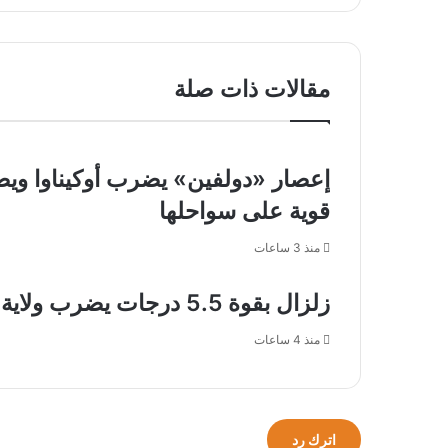
الحجاج
الرياض
والمعتمرين
في
وتوفير
أول
الراحة
مقالات ذات صلة
زيارة
في
خارجية
المسجد
منذ
الحرام
توليه
الرئاسة
قوية على سواحلها
منذ 3 ساعات
زلزال بقوة 5.5 درجات يضرب ولاية ألاسكا الأمريكية
منذ 4 ساعات
اترك رد