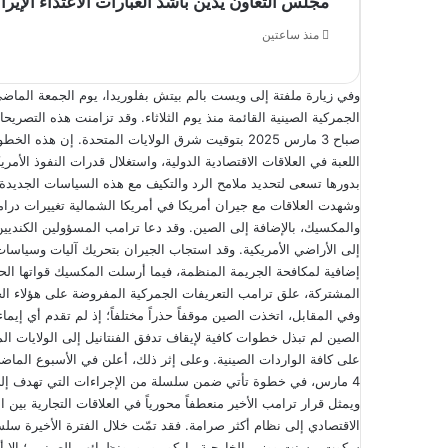
مجلس التعاون يدين بأشد العبارات الاعتداء الإير
منذ ساعتين
الجمركية الصينية القائمة منذ يوم الثلاثاء. وقد تزامنت هذه التص
صباح 3 مارس 2025 بتوقيت شرق الولايات المتحدة. إن
اللعبة في العلاقات الاقتصادية الدولية، واستغلال قدرات النفوذ الأ
بدورها تسعى لتحديد ملامح الرد والتكيف مع هذه السياسات الجديدة.
وشهدت العلاقات مع جيران أمريكا في أمريكا الشمالية تغييرات درام
والمكسيك، بالإضافة إلى الصين. وقد دعا ترامب المسؤولين الكنديي
إلى الأراضي الأمريكية. وقد استجاب الجيران بتحريك آليات وسياسات
إضافية لمكافحة الجريمة المنظمة، فيما أرسلت المكسيك قواتها الحد
المشتركة، علق ترامب التعريفات الجمركية المفروضة على هؤلاء الجيران لمدة 30 يومًا، مما أتاح فرصة لمراجعة الاستراتيجية
وفي المقابل، اتخذت الصين موقفاً حذراً مختلفاً؛ إذ لم تقدم أي إيم
4 مارس، في خطوة تأتي ضمن سلسلة من الإجراءات التي تهدف إلى إعادة ترتيب موازين القوى الاقتصادية والتجارية على المستوى الدولي.
ويمثل قرار ترامب الأخير منعطفاً محورياً في العلاقات التجارية بين
الاقتصادي إلى نظام أكثر صرامة. فقد تمّت خلال الفترة الأخيرة سلس
سكوت بيسنت ووزير الخارجية ماركو روبيو، ونظرائهم الصينيين؛ إلا أ