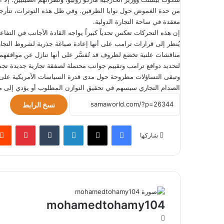
من حدة الغموض حول نوايا الطرفين. وفي ظل هذه التوترات، تتأرج
معقدة في ساحة التجارة الدولية.
إن هذه التحركات تعكس تحدياً كبيراً يواجه القادة الأجانب في التف
يُنظر إلى قرارات ترامب على أنها إعادة صياغة جذرية لشروط التجار
مناقشات علنية تخضع لظروف قد تُفسَّر على أنها تنازل عن مواقفهم
لتحديد دوافع ترامب وتقييم جوانب محتملة لصفقة تجارية جديدة تجمع
وتبقى التساؤلات مطروحة حول مدى قدرة السياسات الأمريكية على دفع
الصدام التجاري سيسهم في تحقيق التوازن المطلوب أو يؤدي إلى م
نسخ الرابط
فيسبوك
‫X
لينكدإن
بينتير
شاركها
mohamedtohamy104
موقع