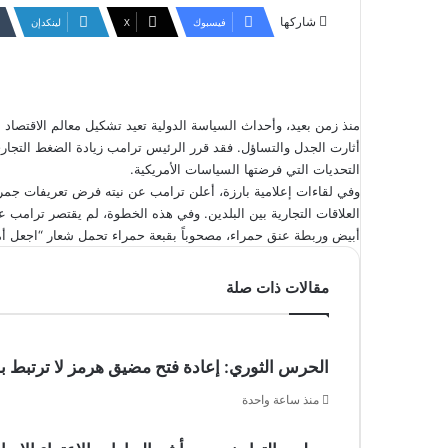
شاركها
فيسبوك
‫X
لينكدإن
منذ زمن بعيد، وأحداث السياسة الدولية تعيد تشكيل معالم الاقتصاد ا
أثارت الجدل والتساؤل. فقد قرر الرئيس ترامب زيادة الضغط التجا
التحديات التي فرضتها السياسات الأمريكية.
وفي لقاءات إعلامية بارزة، أعلن ترامب عن نيته فرض تعريفات جمر
العلاقات التجارية بين البلدين. وفي هذه الخطوة، لم يقتصر ترامب 
أبيض وربطة عنق حمراء، مصحوباً بقبعة حمراء تحمل شعار “اجعل أمري
مقالات ذات صلة
الحرس الثوري: إعادة فتح مضيق هرمز لا ترتبط 
منذ ساعة واحدة