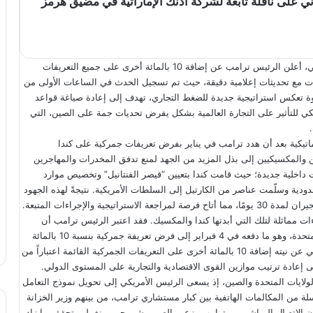
اني على ناقلة تابعة لشركة أدنك الإماراتية في مضيق هرمز
وفي زيارة ملفتة إلى ويست بالم بيتش بفلوريدا، يوم الجمعة الماضي، أعلن الرئيس ترامب عن إضافة 10 بالمائة أخرى على جميع التعريفات
ريحات مع تحديثات إعلامية دقيقة، حيث تم تسجيل الحدث في الساعات الأولى من
 هذه الخطوة تعكس استراتيجية جديدة للضغط التجاري، تهدف إلى إعادة صياغة قواعد
مريكي للتأثير على التجارة العالمية بشكل يفرض تحديات جمة على الصين، التي
اتيكية بعد أن هدد ترامب في يناير بفرض تعريفات جمركية على كندا
ن والمكسيكيين إلى بذل المزيد من الجهد لمنع تدفق المخدرات والمهاجرين
 داخلية جديدة؛ حيث قامت كندا بتعيين “قيصر الفنتانيل” وتخصيص موارد
ودية وسلّمت عناصر من الكارتيل إلى السلطات الأمريكية. نتيجةً لهذه الجهود
 والإجراءات المتبعة.
اءات مماثلة لتلك التي أبدتها كندا والمكسيك. فقد اعتبر الرئيس ترامب أن
الصين لم تبذل خطوات كافية لإيقاف تدفق الفنتانيل إلى الولايات المتحدة، وهو ما دفعه في 4 فبراير إلى فرض تعريفة جمركية بنسبة 10 بالمائة
على كافة الواردات الصينية. وعلى إثر ذلك، أعلن في الأسبوع الماضي عن نيته إضافة 10 بالمائة أخرى على التعريفات الجمركية القائمة اعتباراً من
 الولايات المتحدة والصين، إذ يسعى الرئيس الأمريكي إلى تحويل نموذج التعامل
لة من المكالمات الهاتفية بين كبار مستشاري ترامب، من بينهم وزير الخزانة
ن الاتصال المباشر بين ترامب وزعيم الصين، شي جين بينغ، لم يتحقق، ما زاد