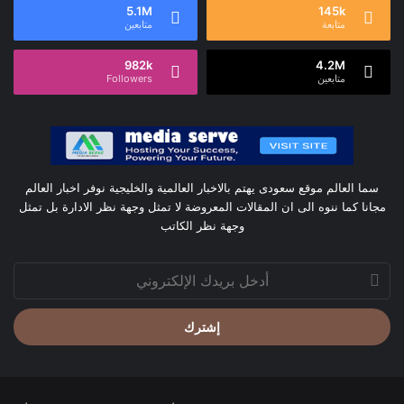
5.1M
145k
متابعة
متابعين
982k
4.2M
متابعين
Followers
سما العالم موقع سعودى يهتم بالاخبار العالمية والخليجية نوفر اخبار العالم
مجانا كما ننوه الى ان المقالات المعروضة لا تمثل وجهة نظر الادارة بل تمثل
وجهة نظر الكاتب
أدخل
بريدك
الإلكتروني