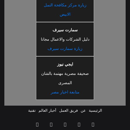
زيارة مركز مكافحة النمل
الابيض
سمارت سيرف
دليل الشركات والاعمال مجانا
زيارة سمارت سيرف
ايجي نيوز
صحيفة مصرية مهتمة بالشان
المصرى
متابعة اخبار مصر
الرئيسية
عن
فريق العمل
أخبار العالم
تقنية
ملخص
فيسبوك
‫X
‫YouTube
انستقرام