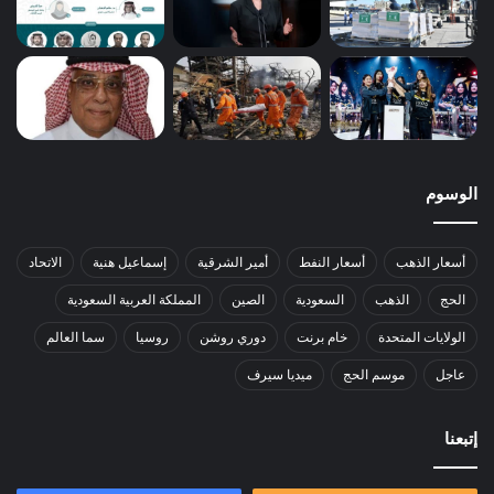
الوسوم
أسعار الذهب
أسعار النفط
أمير الشرقية
إسماعيل هنية
الاتحاد
الحج
الذهب
السعودية
الصين
المملكة العربية السعودية
الولايات المتحدة
خام برنت
دوري روشن
روسيا
سما العالم
عاجل
موسم الحج
ميديا سيرف
إتبعنا