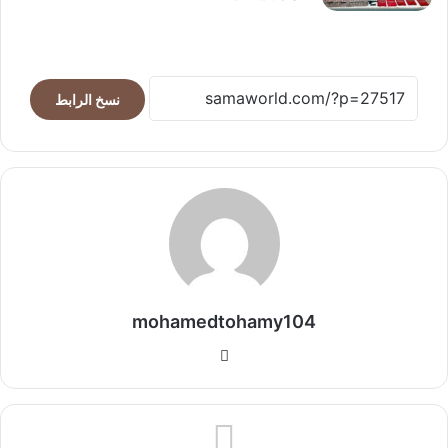
نسخ الرابط
mohamedtohamy104
موقع
الويب