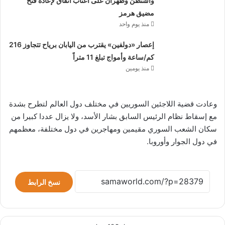
واشنطن وطهران على أعتاب اتفاق لإعادة فتح
مضيق هرمز
منذ يوم واحد
إعصار «دولفين» يقترب من اليابان برياح تتجاوز 216
كم/ساعة وأمواج تبلغ 11 متراً
منذ يومين
وعادت قضية اللاجئين السوريين في مختلف دول العالم لتطرح بشدة
مع إسقاط نظام الرئيس السابق بشار الأسد، ولا يزال عددا كبيرا من
سكان الشعب السوري مقيمين ومهاجرين في دول مختلفة، معظمهم
في دول الجوار وأوروبا.
نسخ الرابط