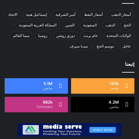
أسعار الذهب
أسعار النفط
أمير الشرقية
إسماعيل هنية
الاتحاد
الحج
الذهب
السعودية
الصين
المملكة العربية السعودية
الولايات المتحدة
خام برنت
دوري روشن
روسيا
سما العالم
عاجل
موسم الحج
ميديا سيرف
إتبعنا
5.1M
145k
متابعة
متابعين
982k
4.2M
متابعين
Followers