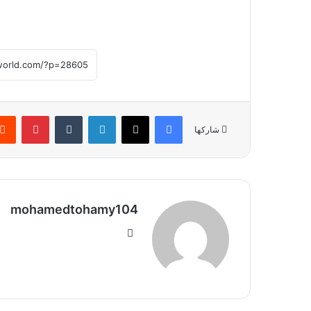
فيسبوك
‫X
لينكدإن
بينتير
شاركها
mohamedtohamy104
موقع
الويب