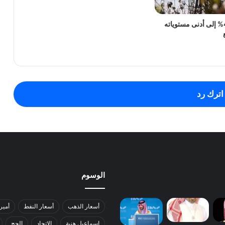
النفط يتراجع 4% إلى أدنى مستوياته
اترك رد
الوسوم
أسعار الذهب
أسعار النفط
أمير
إسماعيل هنية
الاتحاد
الحج