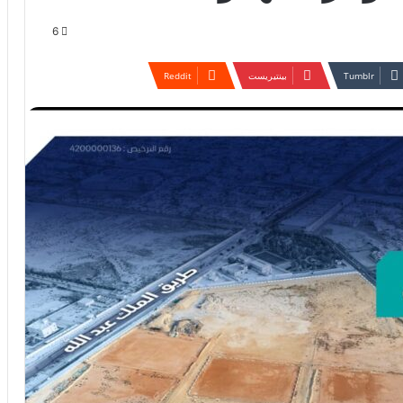
6
بينتيريست