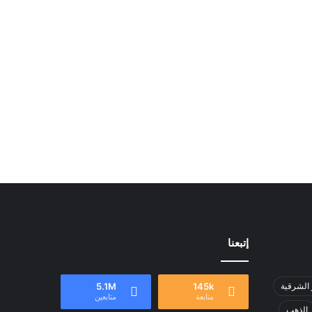
إتبعنا
 الشرقية
145k
5.1M
متابعة
متابعين
الذهب