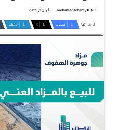
mohamedtohamy104
أبريل 9, 2025
شاركها
فيسبوك
‫X
لينكدإن