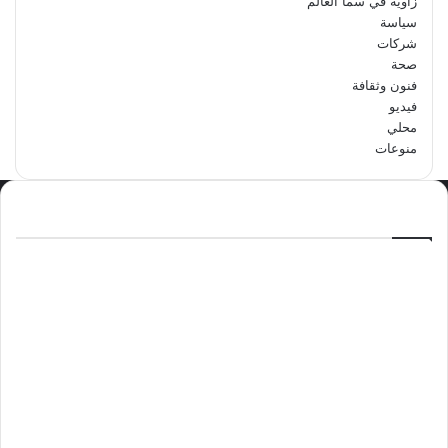
زاوية في سما العالم
سياسة
شركات
صحة
فنون وثقافة
فيديو
محلي
منوعات
الاكثر مشاهدة
سبتمبر 29, 2024
مدرسة أبتدائية حداء الثانية تحتفل باليوم
الوطني السعودي الرابع والتسعين
مايو 12, 2024
فوراً.. غوتيريش يدعو إلى وقف إطلاق النار
في غزة
نوفمبر 10, 2024