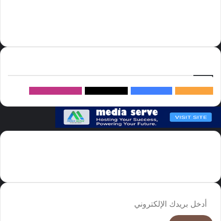
السعودية
الصين
المملكة العربية السعودية
الولايات المتحدة
دوري روشن
عاجل
موسم الحج
روسيا
سما العالم
خام برنت
ميديا
سيرف
إتبعنا
145k
متابعة
5.1M
متابعين
4.2M
متابعين
Followers
982k
سما العالم موقع سعودى يهتم بالاخبار العالمية والخليجية نوفر اخبار العالم
مجانا كما ننوه الى ان المقالات المعروضة لا تمثل وجهة نظر الادارة بل تمثل
وجهة نظر الكاتب
أدخل
بريدك
الإلكتروني