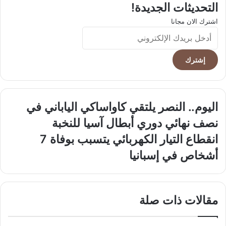
التحديثات الجديدة!
اشترك الان مجانا
أدخل
بريدك
الإلكتروني
اليوم..
اليوم.. النصر يلتقي كاواساكي الياباني في
النصر
نصف نهائي دوري أبطال آسيا للنخبة
يلتقي
كاواساكي
انقطاع
انقطاع التيار الكهربائي يتسبب بوفاة 7
الياباني
التيار
أشخاص في إسبانيا
في
الكهربائي
نصف
يتسبب
نهائي
بوفاة
دوري
7
مقالات ذات صلة
أبطال
أشخاص
آسيا
في
للنخبة
إسبانيا