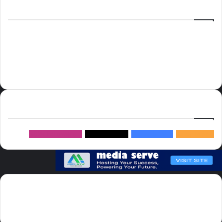
الوسوم
أسعار النفط
الحج
الذهب
أسعار الذهب
أمير الشرقية
الاتحاد
إسماعيل هنية
السعودية
الصين
المملكة العربية السعودية
الولايات المتحدة
دوري روشن
عاجل
موسم الحج
روسيا
سما العالم
خام برنت
ميديا
سيرف
إتبعنا
145k
متابعة
5.1M
متابعين
4.2M
متابعين
Followers
982k
سما العالم موقع سعودى يهتم بالاخبار العالمية والخليجية نوفر اخبار العالم
مجانا كما ننوه الى ان المقالات المعروضة لا تمثل وجهة نظر الادارة بل تمثل
وجهة نظر الكاتب