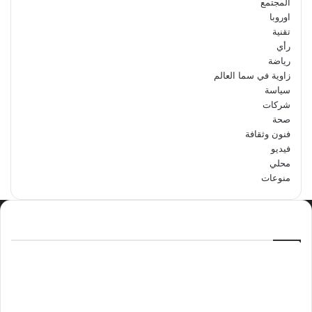
المجتمع
اوروبا
تقنية
رأي
رياضة
زاوية في سما العالم
سياسة
شركات
صحة
فنون وثقافة
فيديو
محلي
منوعات
الاكثر مشاهدة
سبتمبر 29, 2024
مدرسة أبتدائية حداء الثانية تحتفل باليوم
الوطني السعودي الرابع والتسعين