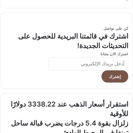
الويب
كن على تواصل
اشترك في قائمتنا البريدية للحصول على
التحديثات الجديدة!
اشترك الان مجانا
أدخل
بريدك
الإلكتروني
استقرار
استقرار أسعار الذهب عند 3338.22 دولارًا
أسعار
للأوقية
الذهب
عند
زلزال
زلزال بقوة 5.4 درجات يضرب قبالة ساحل
3338.22
بقوة
تونغا في المحيط الهادئ