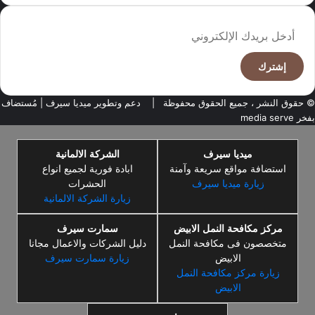
أدخل
بريدك
الإلكتروني
© حقوق النشر ، جميع الحقوق محفوظة |
دعم وتطوير ميديا سيرف
| مُستضاف
بفخر
media serve
ميديا سيرف
الشركة الالمانية
استضافة مواقع سريعة وآمنة
ابادة فورية لجميع انواع
زيارة ميديا سيرف
الحشرات
زيارة الشركة الالمانية
مركز مكافحة النمل الابيض
سمارت سيرف
متخصصون فى مكافحة النمل
دليل الشركات والاعمال مجانا
الابيض
زيارة سمارت سيرف
زيارة مركز مكافحة النمل
الابيض