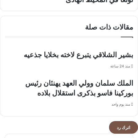
دولارًا
5.4
للأوقية
درجات
يضرب
قبالة
مقالات ذات صلة
ساحل
تونغا
في
المحيط
الهادئ
بشير الشلاقي يتبرع لاخته بخلايا جذعيه
منذ 24 ساعة
الملك سلمان وولي العهد يهنئان رئيس
بوركينا فاسو بذكرى استقلال بلاده
منذ يوم واحد
اترك رد