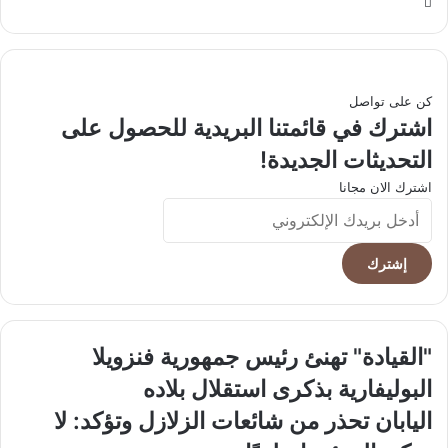
موقع
الويب
كن على تواصل
اشترك في قائمتنا البريدية للحصول على
التحديثات الجديدة!
اشترك الان مجانا
أدخل
بريدك
الإلكتروني
"القيادة"
"القيادة" تهنئ رئيس جمهورية فنزويلا
تهنئ
البوليفارية بذكرى استقلال بلاده
رئيس
جمهورية
اليابان
اليابان تحذر من شائعات الزلازل وتؤكد: لا
فنزويلا
تحذر