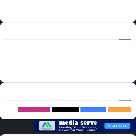
الوسوم
أسعار النفط
الحج
الذهب
أسعار الذهب
أمير الشرقية
الاتحاد
إسماعيل هنية
السعودية
الصين
المملكة العربية السعودية
الولايات المتحدة
دوري روشن
عاجل
موسم الحج
روسيا
سما العالم
خام برنت
ميديا
سيرف
إتبعنا
145k
متابعة
5.1M
متابعين
4.2M
متابعين
Followers
982k