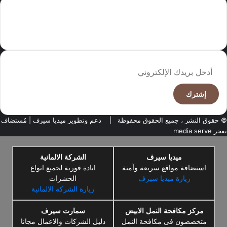
سما العالم موقع سعودى يهتم بالاخبار العالمية والخليجية نوفر اخبار العالم
مجانا كما ننوه الى ان المقالات المعروضة لا تمثل وجهة نظر الادارة بل تمثل
وجهة نظر الكاتب
أدخل
بريدك
الإلكتروني
© حقوق النشر ، جميع الحقوق محفوظة |
دعم وتطوير ميديا سيرف
| مُستضاف
بفخر
media serve
ميديا سيرف
الشركة الالمانية
استضافة مواقع سريعة وآمنة
ابادة فورية لجميع انواع
زيارة ميديا سيرف
الحشرات
زيارة الشركة الالمانية
مركز مكافحة النمل الابيض
سمارت سيرف
متخصصون فى مكافحة النمل
دليل الشركات والاعمال مجانا