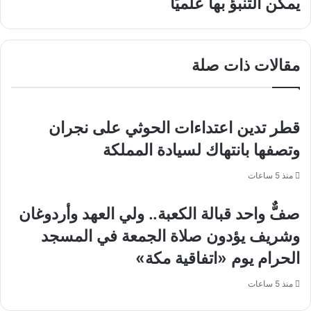
يمكن التنبؤ بها علميًا
البوليفارية
من
بذكرى
شائعات
استقلال
الزلازل
بلاده
وتؤكد:
مقالات ذات صلة
لا
يمكن
التنبؤ
بها
علميًا
قطر تدين اعتداءات الحوثي على نجران
وتصفها بانتهاك لسيادة المملكة
منذ 5 ساعات
صفٌّ واحد قبالة الكعبة.. ولي العهد وأردوغان
وشريف يؤدون صلاة الجمعة في المسجد
الحرام يوم «اتفاقية مكة»
منذ 5 ساعات