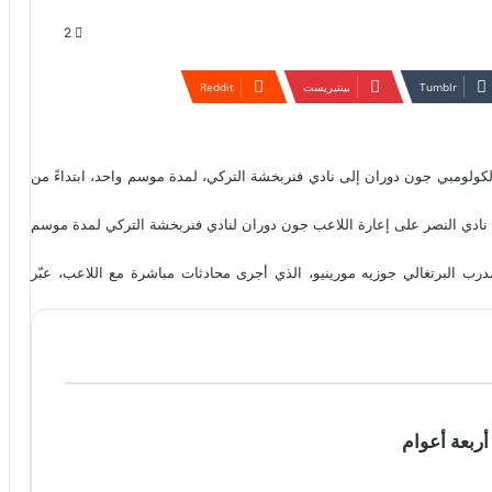
2
بينتيريست
 الكولومبي جون دوران إلى نادي فنربخشة التركي، لمدة موسم واحد، ابتداءً من
ادي النصر على إعارة اللاعب جون دوران لنادي فنربخشة التركي لمدة موسم
 البرتغالي جوزيه مورينيو، الذي أجرى محادثات مباشرة مع اللاعب، عبّر
أربعة أعوام