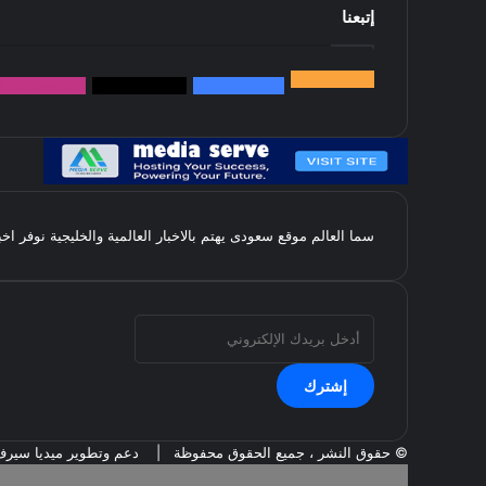
إتبعنا
145k
متابعة
5.1M
متابعين
4.2M
متابعين
Followers
k
سما العالم موقع سعودى يهتم بالاخبار العالمية والخليجية نوفر اخ
أدخل
بريدك
الإلكتروني
© حقوق النشر ، جميع الحقوق محفوظة |
دعم وتطوير ميديا سير