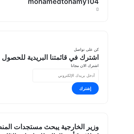
mohamedtohamy104
موقع
الويب
كن على تواصل
اشترك في قائمتنا البريدية للحصول ع
اشترك الان مجانا
أدخل
بريدك
الإلكتروني
وزير
وزير الخارجية يبحث مستجدات المنط
الخارجية