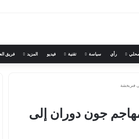
حلي
رأي
سياسة
تقنية
فيديو
المزيد
فريق الع
ى فنربخشة
مهاجم جون دوران إلى