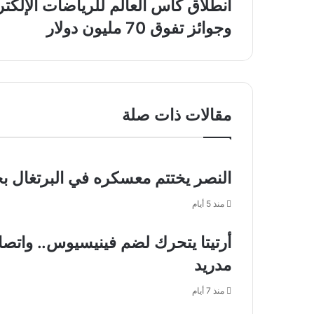
انطلاق
يبحث
كأس
مستجدات
وجوائز تفوق 70 مليون دولار
العالم
المنطقة
للرياضات
مع
الإلكترونية
نظيره
في
البريطاني
الرياض
بمشاركة
مقالات ذات صلة
2000
لاعب
وجوائز
تفوق
النصر يختتم معسكره في البرتغال بخسا
70
مليون
منذ 5 أيام
دولار
أرتيتا يتحرك لضم فينيسيوس.. واتص
مدريد
منذ 7 أيام