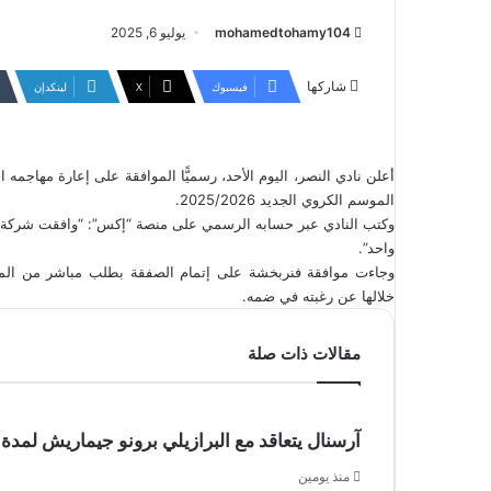
mohamedtohamy104
يوليو 6, 2025
شاركها
فيسبوك
‫X
لينكدإن
أعلن نادي النصر، اليوم الأحد، رسميًّا الموافقة على إعارة مهاجمه
الموسم الكروي الجديد 2025/2026.
وكتب النادي عبر حسابه الرسمي على منصة “إكس”: “وافقت شركة ن
واحد”.
وجاءت موافقة فنربخشة على إتمام الصفقة بطلب مباشر من المدرب
خلالها عن رغبته في ضمه.
مقالات ذات صلة
آرسنال يتعاقد مع البرازيلي برونو جيماريش لمدة 
منذ يومين