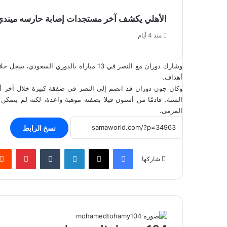
الأهلي يكشف آخر مستجدات إصابة حارسه ميندي
منذ 4 أيام
أهداف.
السنة، قادمًا من أستون فيلا بصفته موهبة واعدة، لكنه لم يتمكن م
المرمى.
نسخ الرابط
فيسبوك
‫X
لينكدإن
بينتير
شاركها