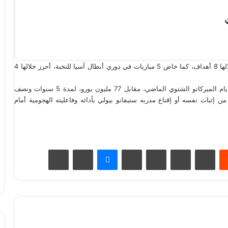
وشارك دوران مع النصر في 13 مباراة بالدوري السعودي، سجل خلالها 8 أهداف، كما خاض 5 مباريات في دوري أبطال آسيا للنخبة، أحرز خلالها 4
وكان جون دوران قد انضم إلى النصر في صفقة كبيرة خلال آخر أيام الميركاتو الشتوي الماضي، مقابل 77 مليون يورو، لمدة 5 سنوات ونصف
ن إثبات نفسه أو إقناع مدربه ستيفانو بيولي بأدائه وفاعليته الهجومية أمام
يست
Odnoklassniki
‫Pocket
سكايب
ماسنجر
مشاركة عبر البريد
طباعة