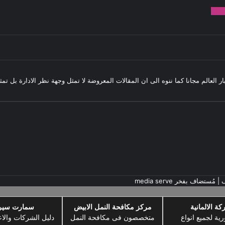
982
بار العالم مجانا كما ننوه الى ان المقالات المعروضة لا تمثل وجهة نظر الادارة بل ت
ف
| مُستضاف بفخر
media serve
كة الالمانية
مركز مكافحة النمل الابيض
سمارت سي
رية لجميع انواع
متخصصون فى مكافحة النمل
دليل الشركات والاع