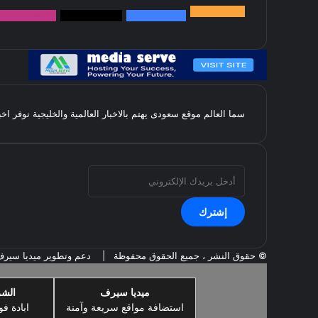
145k
متابعة
5.1M
متابعين
4.2M
متابعين
Followers
k
سما العالم موقع سعودى يهتم بالاخبار العالمية والخليجية نوفر اخ
أدخل
بريدك
الإلكتروني
© حقوق النشر ، جميع الحقوق محفوظة |
دعم وتطوير ميديا سير
ميديا سيرف
الشر
استضافة مواقع سريعة وآمنة
ابادة فو