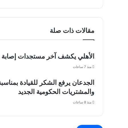
القبض
Team
على
Vitality
مروّجي
يتوَّج
مخدرات
بطلًا
في
مقالات ذات صلة
لمونديال
المدينة
ML:BB
المنورة
للسيدات
وعسير
بلا
هزيمة
الأهلي يكشف آخر مستجدات إصابة 
منذ 7 ساعات
الجدعان يرفع الشكر للقيادة بمناسب
والمشتريات الحكومية الجديد
منذ 8 ساعات