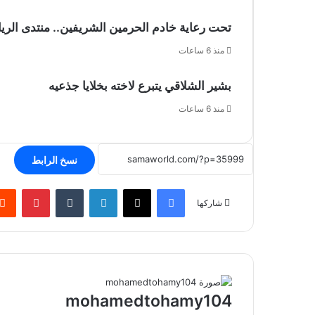
تحت رعاية خادم الحرمين الشريفين.. منتدى الرياض الاقتصادي
منذ 6 ساعات
بشير الشلاقي يتبرع لاخته بخلايا جذعيه
منذ 6 ساعات
نسخ الرابط
فيسبوك
‫X
لينكدإن
بينتير
شاركها
mohamedtohamy104