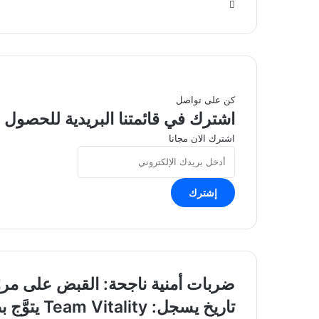
موقع
الويب
كن على تواصل
اشترك في قائمتنا البريدية للحصول ع
اشترك الان مجانا
أدخل
بريدك
الإلكتروني
ضربات
ضربات أمنية ناجحة: القبض على مرو
أمنية
تاريخ
تاريخ يسجل: Team Vitality يتوَّج بطلًا لمونديال ML:BB للسيدات بلا هزيمة
ناجحة:
يسجل: