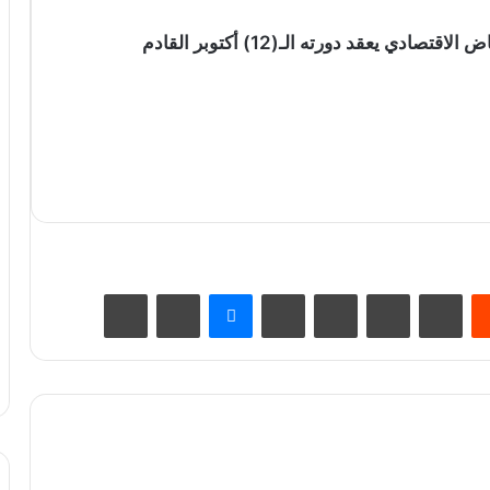
 يعقد دورته الـ(12) أكتوبر القادم
يست
Odnoklassniki
‫Pocket
سكايب
ماسنجر
مشاركة عبر البريد
طباعة