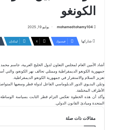
الكونغو
mohamedtohamy104
يوليو 19, 2025
شاركها
فيسبوك
‫X
لينكدإن
أشاد الأمين العام لمجلس التعاون لدول الخليج العربية، جاسم محمد 
جمهورية الكونغو الديمقراطية وممثلي تحالف نهر الكونغو، والتي أس
تعزيز السلام والاستقرار في جمهورية الكونغو الديمقراطية.
وثمّن البديوي الدور الدبلوماسي الفاعل لدولة قطر وسعيها المتواصل 
الأطراف المختلفة.
وأكد أن هذه الخطوة تعكس التزام قطر الثابت بسياسة الوساطة، 
المتحدة ومبادئ القانون الدولي.
مقالات ذات صلة