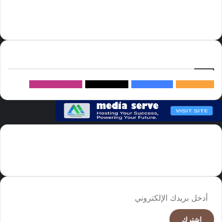
المملكة العربية السعودية
الولايات المتحدة
دوري روشن
عاجل
موسم الحج
روسيا
سما العالم
خام برنت
ميديا
سيرف
إتبعنا
145k
متابعة
5.1M
متابعين
4.2M
متابعين
Followers
982k
سما العالم موقع سعودى يهتم بالاخبار العالمية والخليجية نوفر اخبار العالم
مجانا كما ننوه الى ان المقالات المعروضة لا تمثل وجهة نظر الادارة بل تمثل
وجهة نظر الكاتب
أدخل
بريدك
الإلكتروني