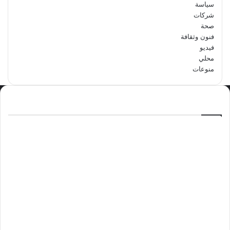
سياسة
شركات
صحة
فنون وثقافة
فيديو
محلي
منوعات
الاكثر مشاهدة
سبتمبر 29, 2024
مدرسة أبتدائية حداء الثانية تحتفل باليوم
الوطني السعودي الرابع والتسعين
مايو 12, 2024
فوراً.. غوتيريش يدعو إلى وقف إطلاق النار
في غزة
نوفمبر 10, 2024