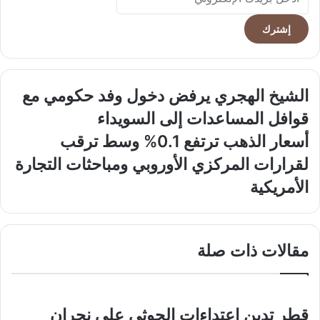
بريدك
الإلكتروني
الشيخ
الشيخ الهجري يرفض دخول وفد حكومي مع
الهجري
قوافل المساعدات إلى السويداء
يرفض
دخول
أسعار
أسعار الذهب ترتفع 0.1% وسط ترقب
وفد
الذهب
لقرارات المركزي الأوروبي ومباحثات التجارة
حكومي
ترتفع
مع
0.1%
الأمريكية
قوافل
وسط
المساعدات
ترقب
إلى
لقرارات
السويداء
المركزي
مقالات ذات صلة
الأوروبي
ومباحثات
التجارة
الأمريكية
قطر تدين اعتداءات الحوثي على نجران