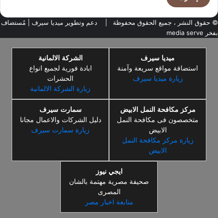
© حقوق النشر ، جميع الحقوق محفوظة |
دعم وتطوير ميديا سيرف
| مُستضاف
بفخر
media serve
ميديا سيرف
الشركة الالمانية
استضافة مواقع سريعة وآمنة
ابادة فورية لجميع انواع
زيارة ميديا سيرف
الحشرات
زيارة الشركة الالمانية
مركز مكافحة النمل الابيض
سمارت سيرف
متخصصون فى مكافحة النمل
دليل الشركات والاعمال مجانا
الابيض
زيارة سمارت سيرف
زيارة مركز مكافحة النمل
الابيض
ايجي نيوز
صحيفة مصرية مهتمة بالشان
المصرى
متابعة اخبار مصر