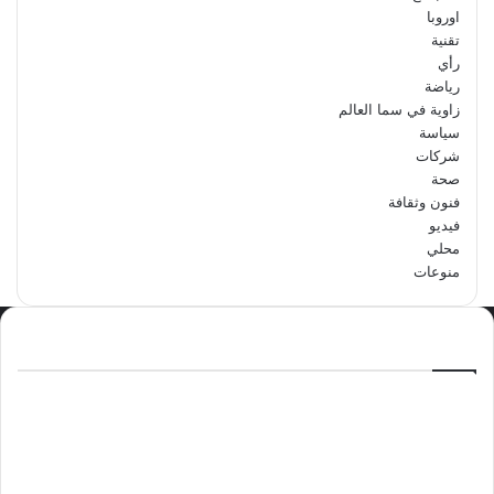
اوروبا
تقنية
رأي
رياضة
زاوية في سما العالم
سياسة
شركات
صحة
فنون وثقافة
فيديو
محلي
منوعات
الاكثر مشاهدة
سبتمبر 29, 2024
مدرسة أبتدائية حداء الثانية تحتفل باليوم
الوطني السعودي الرابع والتسعين