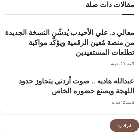
الملك
مقالات ذات صلة
يهبط
فهد
وشركات
الأمنية
قليلة
تسجل
ارتفاعًا
معالي د. علي الأحيدب يُدشّن النسخة الجديدة
من منصة مُعين الرقمية ويؤكّد مواكبة
تطلعات المستفيدين
منذ 20 دقيقة
عبدالله هاديه .. صوت أردني يتجاوز حدود
اللهجة ويصنع حضوره الخاص
منذ 12 ساعة
اترك رد