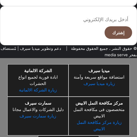
أدخل
بريدك
الإلكتروني
© حقوق النشر ، جميع الحقوق محفوظة |
دعم وتطوير ميديا سيرف
| مُستضاف
بفخر
media serve
ميديا سيرف
الشركة الالمانية
استضافة مواقع سريعة وآمنة
ابادة فورية لجميع انواع
زيارة ميديا سيرف
الحشرات
زيارة الشركة الالمانية
مركز مكافحة النمل الابيض
سمارت سيرف
متخصصون فى مكافحة النمل
دليل الشركات والاعمال مجانا
الابيض
زيارة سمارت سيرف
زيارة مركز مكافحة النمل
الابيض