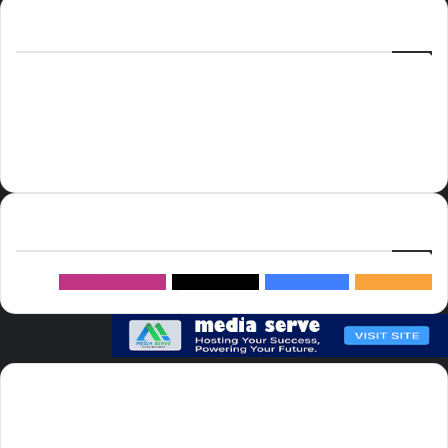
الوسوم
أسعار النفط
الحج
الذهب
أسعار الذهب
أمير الشرقية
الاتحاد
إسماعيل هنية
السعودية
الصين
المملكة العربية السعودية
الولايات المتحدة
دوري روشن
عاجل
موسم الحج
روسيا
سما العالم
خام برنت
ميديا
سيرف
إتبعنا
145k
متابعة
5.1M
متابعين
4.2M
متابعين
Followers
982k
سما العالم موقع سعودى يهتم بالاخبار العالمية والخليجية نوفر اخبار العالم
مجانا كما ننوه الى ان المقالات المعروضة لا تمثل وجهة نظر الادارة بل تمثل
وجهة نظر الكاتب