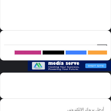
أسعار النفط
الحج
الذهب
أسعار الذهب
أمير الشرقية
الاتحاد
إسماعيل هنية
السعودية
الصين
المملكة العربية السعودية
الولايات المتحدة
دوري روشن
عاجل
موسم الحج
روسيا
سما العالم
خام برنت
ميديا
سيرف
إتبعنا
145k
متابعة
5.1M
متابعين
4.2M
متابعين
Followers
982k
سما العالم موقع سعودى يهتم بالاخبار العالمية والخليجية نوفر اخبار العالم
مجانا كما ننوه الى ان المقالات المعروضة لا تمثل وجهة نظر الادارة بل تمثل
وجهة نظر الكاتب
أدخل