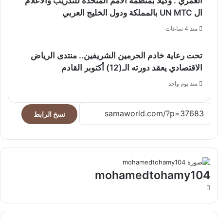
العمري : وكيلا بمنظمة الامم المتحدة للتدريب والاعلام
ال UN MTC بالمملكة ودول الخليج العربي
منذ 4 ساعات
تحت رعاية خادم الحرمين الشريفين.. منتدى الرياض
الاقتصادي يعقد دورته الـ(12) أكتوبر القادم
منذ يوم واحد
نسخ الرابط
mohamedtohamy104
موقع
الويب