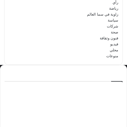
رأي
رياضة
زاوية في سما العالم
سياسة
شركات
صحة
فنون وثقافة
فيديو
محلي
منوعات
الاكثر مشاهدة
سبتمبر 29, 2024
مدرسة أبتدائية حداء الثانية تحتفل باليوم
الوطني السعودي الرابع والتسعين
مايو 12, 2024
فوراً.. غوتيريش يدعو إلى وقف إطلاق النار