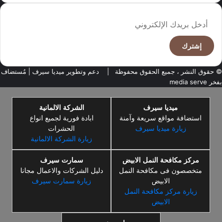
أدخل
بريدك
الإلكتروني
© حقوق النشر ، جميع الحقوق محفوظة |
دعم وتطوير ميديا سيرف
| مُستضاف
بفخر
media serve
ميديا سيرف
الشركة الالمانية
استضافة مواقع سريعة وآمنة
ابادة فورية لجميع انواع
زيارة ميديا سيرف
الحشرات
زيارة الشركة الالمانية
مركز مكافحة النمل الابيض
سمارت سيرف
متخصصون فى مكافحة النمل
دليل الشركات والاعمال مجانا
الابيض
زيارة سمارت سيرف
زيارة مركز مكافحة النمل
الابيض