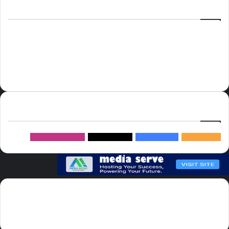
الوسوم
أسعار النفط
الحج
الذهب
أسعار الذهب
أمير الشرقية
الاتحاد
إسماعيل هنية
السعودية
الصين
المملكة العربية السعودية
الولايات المتحدة
دوري روشن
عاجل
موسم الحج
روسيا
سما العالم
خام برنت
ميديا
سيرف
إتبعنا
145k
متابعة
5.1M
متابعين
4.2M
متابعين
Followers
982k
سما العالم موقع سعودى يهتم بالاخبار العالمية والخليجية نوفر اخبار العالم
مجانا كما ننوه الى ان المقالات المعروضة لا تمثل وجهة نظر الادارة بل تمثل
وجهة نظر الكاتب