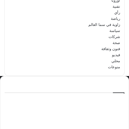
اوروبا
تقنية
رأي
رياضة
زاوية في سما العالم
سياسة
شركات
صحة
فنون وثقافة
فيديو
محلي
منوعات
الاكثر مشاهدة
سبتمبر 29, 2024
مدرسة أبتدائية حداء الثانية تحتفل باليوم
الوطني السعودي الرابع والتسعين
مايو 12, 2024