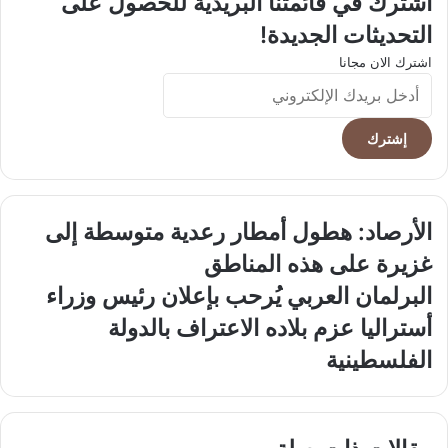
اشترك في قائمتنا البريدية للحصول على
التحديثات الجديدة!
اشترك الان مجانا
أدخل
بريدك
الإلكتروني
الأرصاد:
الأرصاد: هطول أمطار رعدية متوسطة إلى
هطول
غزيرة على هذه المناطق
أمطار
رعدية
البرلمان
البرلمان العربي يُرحب بإعلان رئيس وزراء
متوسطة
العربي
أستراليا عزم بلاده الاعتراف بالدولة
إلى
يُرحب
غزيرة
بإعلان
الفلسطينية
على
رئيس
هذه
وزراء
المناطق
أستراليا
عزم