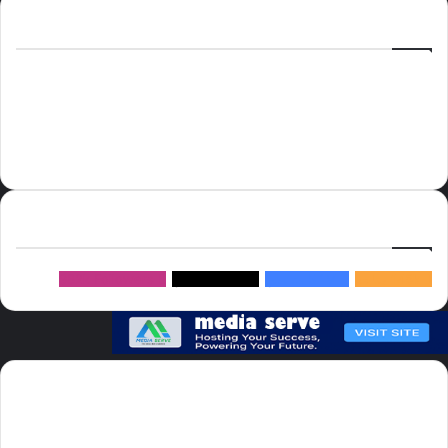
الوسوم
أسعار النفط
الحج
الذهب
أسعار الذهب
أمير الشرقية
الاتحاد
إسماعيل هنية
السعودية
الصين
المملكة العربية السعودية
الولايات المتحدة
دوري روشن
عاجل
موسم الحج
روسيا
سما العالم
خام برنت
ميديا
سيرف
إتبعنا
145k
متابعة
5.1M
متابعين
4.2M
متابعين
Followers
982k
سما العالم موقع سعودى يهتم بالاخبار العالمية والخليجية نوفر اخبار العالم
مجانا كما ننوه الى ان المقالات المعروضة لا تمثل وجهة نظر الادارة بل تمثل
وجهة نظر الكاتب