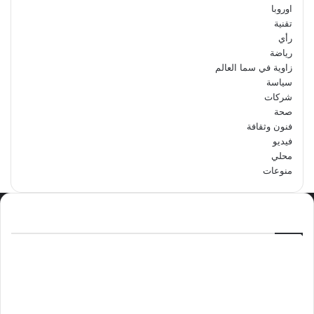
اوروبا
تقنية
رأي
رياضة
زاوية في سما العالم
سياسة
شركات
صحة
فنون وثقافة
فيديو
محلي
منوعات
الاكثر مشاهدة
سبتمبر 29, 2024
مدرسة أبتدائية حداء الثانية تحتفل باليوم
الوطني السعودي الرابع والتسعين