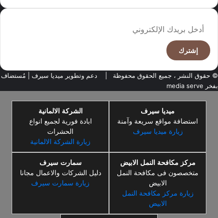
أدخل
بريدك
الإلكتروني
© حقوق النشر ، جميع الحقوق محفوظة |
دعم وتطوير ميديا سيرف
| مُستضاف
بفخر
media serve
ميديا سيرف
الشركة الالمانية
استضافة مواقع سريعة وآمنة
ابادة فورية لجميع انواع
زيارة ميديا سيرف
الحشرات
زيارة الشركة الالمانية
مركز مكافحة النمل الابيض
سمارت سيرف
متخصصون فى مكافحة النمل
دليل الشركات والاعمال مجانا
الابيض
زيارة سمارت سيرف
زيارة مركز مكافحة النمل
الابيض