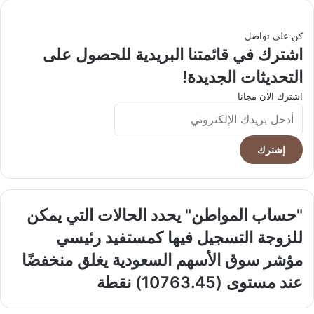
كن على تواصل
اشترك في قائمتنا البريدية للحصول على
التحديثات الجديدة!
اشترك الان مجانا
أدخل
بريدك
الإلكتروني
"حساب
"حساب المواطن" يحدد الحالات التي يمكن
المواطن"
للزوجة التسجيل فيها كمستفيد رئيسي
يحدد
الحالات
مؤشر
مؤشر سوق الأسهم السعودية يغلق منخفضًا
التي
سوق
عند مستوى (10763.45) نقطة
يمكن
الأسهم
للزوجة
السعودية
التسجيل
يغلق