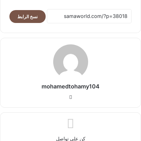
نسخ الرابط
mohamedtohamy104
موقع
الويب
كن على تواصل