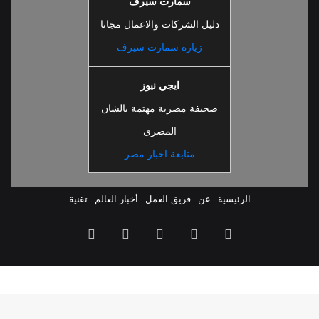
سمارت سيرف
دليل الشركات والاعمال مجانا
زيارة سمارت سيرف
ايجي نيوز
صحيفة مصرية مهتمة بالشان
المصرى
متابعة اخبار مصر
الرئيسية
عن
فريق العمل
أخبار العالم
تقنية
ملخص
فيسبوك
‫X
‫YouTube
انستقرام
الموقع
RSS