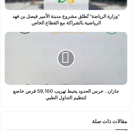
بن
فهد
الرياضية
"وزارة الرياضة" تُطلق مشروع مدينة الأمير فيصل بن فهد
بالشراكة
الرياضية بالشراكة مع القطاع الخاص
مع
القطاع
جازان..
الخاص
حرس
الحدود
يحبط
تهريب
59,100
قرص
خاضع
لتنظيم
التداول
جازان.. حرس الحدود يحبط تهريب 59,100 قرص خاضع
الطبي
لتنظيم التداول الطبي
مقالات ذات صلة