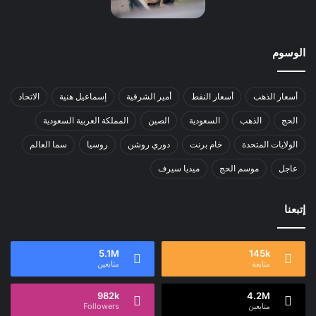
الوسوم
أسعار الذهب
أسعار النفط
أمير الشرقية
إسماعيل هنية
الاتحاد
الحج
الذهب
السعودية
الصين
المملكة العربية السعودية
الولايات المتحدة
خام برنت
دوري روشن
روسيا
سما العالم
عاجل
موسم الحج
ميديا سيرف
إتبعنا
5.1M
145k
متابعة
متابعين
982k
4.2M
متابعين
Followers