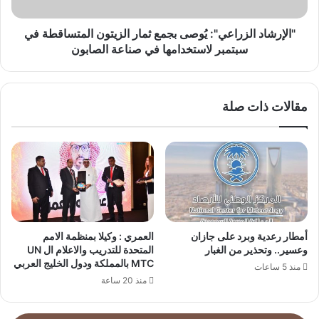
في
سبتمبر
لاستخدامها
"الإرشاد الزراعي": يُوصى بجمع ثمار الزيتون المتساقطة في
في
سبتمبر لاستخدامها في صناعة الصابون
صناعة
الصابون
مقالات ذات صلة
أمطار رعدية وبرد على جازان
العمري : وكيلا بمنظمة الامم
وعسير.. وتحذير من الغبار
المتحدة للتدريب والاعلام ال UN
MTC بالمملكة ودول الخليج العربي
منذ 5 ساعات
منذ 20 ساعة