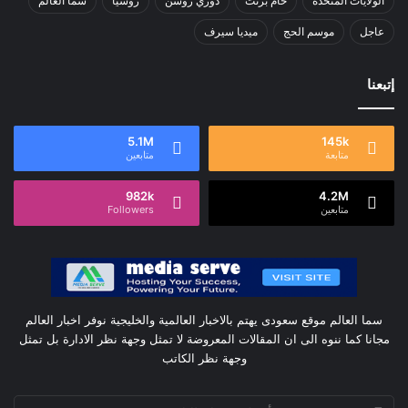
الولايات المتحدة
خام برنت
دوري روشن
روسيا
سما العالم
عاجل
موسم الحج
ميديا سيرف
إتبعنا
5.1M
145k
متابعة
متابعين
982k
4.2M
متابعين
Followers
سما العالم موقع سعودى يهتم بالاخبار العالمية والخليجية نوفر اخبار العالم
مجانا كما ننوه الى ان المقالات المعروضة لا تمثل وجهة نظر الادارة بل تمثل
وجهة نظر الكاتب
أدخل