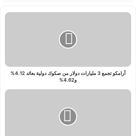
أرامكو
تجمع
3
مليارات
دولار
من
صكوك
دولية
بعائد
4.12%
أرامكو تجمع 3 مليارات دولار من صكوك دولية بعائد 4.12%
و4.62%
و4.62%
"الإرشاد
الزراعي":
يُوصى
بجمع
ثمار
الزيتون
المتساقطة