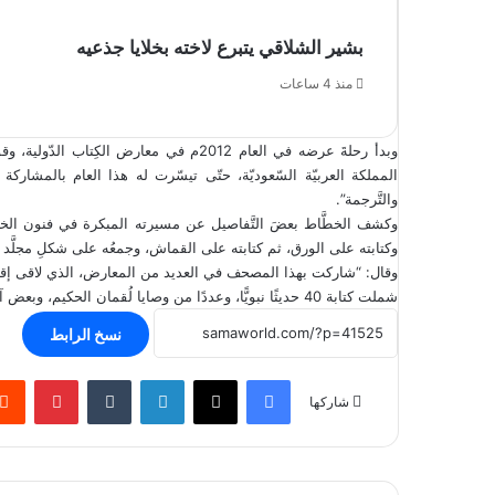
بشير الشلاقي يتبرع لاخته بخلايا جذعيه
منذ 4 ساعات
وبدأ رحلةَ عرضه في العام 2012م في معارض 
والتَّرجمة”.
وكشف الخطَّاط بعضَ التَّفاصيل عن مسيرته المبكرة في فنون الخط
وكتابته على الورق، ثم كتابته على القماش، وجمعُه على شكلِ مجلّ
وقال: “شاركت بهذا المصحف في العديد من المعارض، الذي لاقى إقبالًا وإ
شملت كتابة 40 حديثًا نبويًّا، وعددًا من وصايا لُقمان الحكيم، وبعض آيات الدُّعاء.
نسخ الرابط
فيسبوك
‫X
لينكدإن
بينتير
شاركها