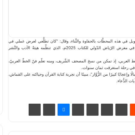
الكِتاب الدّولية، وقوبل في هذه المحطَّات بالحفاوة والثَّناء، وقال: “كان تطلُّعي لعرض عملي في
المملكة العربيّة السّعوديّة، حتّى تيسّرت له هذا العام بالمشاركة في معرض الرّياض الدّولي للكتاب 2025م، الذي تنظِّمه هيئةُ الأدب والنَّشر
 العربي، إذ تمكن من نسخ المصحف الشَّريف، ومنه تعلّم فنّ الخطّ العربيّ،
َد في رحلة استغرقت ثمان سنوات.
عجابًا كبيرًا من الزُّوَّار”، مبينًا أن تجربة كتابة القرآن وحياكته على القماش،
يست
Odnoklassniki
‫Pocket
سكايب
ماسنجر
مشاركة عبر البريد
طباعة