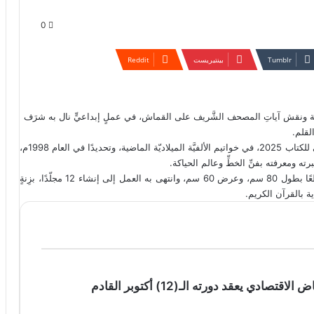
0
بينتيريست
اكة ونقش آياتِ المصحف الشَّريف على القماش، في عملٍ إبداعيٍّ نال به شرَف
لقلم.
وكانت بدايةُ حاضري، الذي استضافته فعاليّاتُ معرض الرّياض الدّولي للكتاب 2025، في خواتيم الألفيَّة الميلاديّة الماضية، وتحديدًا في العام 1998م،
ونقش ضيفُ معرض الرّياض المصحف كاملًا على قماش، قسّمه قطعًا بطول 80 سم، وعرض 60 سم، وانتهى به العمل إلى إنشاء 12 مجلّدًا، بزِنةٍ
 يعقد دورته الـ(12) أكتوبر القادم