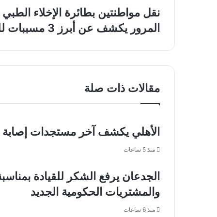
نقل
نقل مواطنتين بطائرة الإخلاء الطبي
مواطنتين
المرور
المرور يكشف عن أبرز 3 مسببات للحوادث المرورية في المنطقة الشرقية
بطائرة
يكشف
الإخلاء
عن
الطبي
أبرز
من
3
الكويت
مسببات
لاستكمال
مقالات ذات صلة
للحوادث
علاجهما
المرورية
بالمملكة
في
المنطقة
الشرقية
الأهلي يكشف آخر مستجدات إصابة 
منذ 5 ساعات
الجدعان يرفع الشكر للقيادة بمناسب
والمشتريات الحكومية الجديد
منذ 6 ساعات