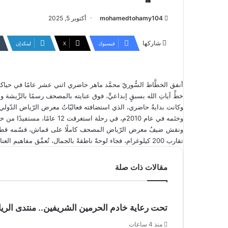
mohamedtohamy104
أكتوبر 5, 2025
شاركها
فيسبوك
‫X
لينكدإن
أنفق الخطَّاط السُّوريّ محمَّد ماهر حاضري اثني عشر عامًا في حي
خطِّ آياتِ الله بسبقٍ إبداعيٍّ، فوق عنايته بالمصحف رسمًا بالرِّيشة وا
وختَمه في عام 2010م، في رحلة استغرقت 12 عامًا، مستفيدًا من خبرته ومعرفته بفنِّ الخطِّ وعالم الحياكة.
تقارب 200 كيلوغرام، فجاء لوحةً ناطقةً بالجمال، تُعمِّق مفاهيم العناية بالقرآن الكريم.
مقالات ذات صلة
تحت رعاية خادم الحرمين الشريفين.. منتدى الرياض الاقتصادي
منذ 4 ساعات