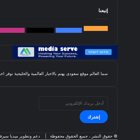
إتبعنا
145k
متابعة
5.1M
متابعين
4.2M
متابعين
Followers
k
سما العالم موقع سعودى يهتم بالاخبار العالمية والخليجية نوفر اخ
أدخل
بريدك
الإلكتروني
© حقوق النشر ، جميع الحقوق محفوظة |
دعم وتطوير ميديا سير