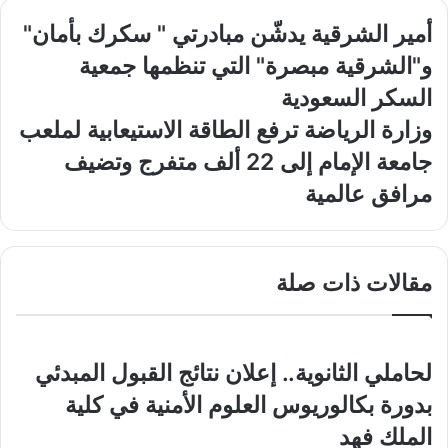
أمير
أمير الشرقية يدشّن مبادرتي " سكرك بأمان"
الشرقية
و"الشرقية مبصرة" التي تنظمها جمعية
يدشّن
مبادرتي
السكر السعودية
"
وزارة
وزارة الرياضة ترفع الطاقة الاستيعابية لملعب
سكرك
الرياضة
بأمان"
جامعة الإمام إلى 22 ألف متفرج وتضيف
ترفع
و"الشرقية
الطاقة
مرافق عالمية
مبصرة"
الاستيعابية
التي
لملعب
تنظمها
جامعة
جمعية
الإمام
مقالات ذات صلة
السكر
إلى
السعودية
22
ألف
متفرج
لحاملي الثانوية.. إعلان نتائج القبول المبدئي
وتضيف
مرافق
بدورة بكالوريوس العلوم الأمنية في كلية
عالمية
الملك فهد