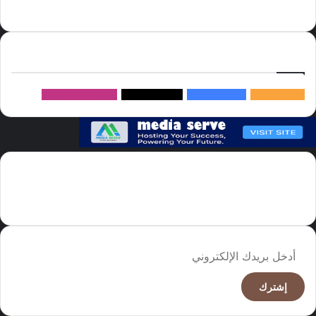
سيرف
إتبعنا
145k
متابعة
5.1M
متابعين
4.2M
متابعين
Followers
982k
سما العالم موقع سعودى يهتم بالاخبار العالمية والخليجية نوفر اخبار العالم
مجانا كما ننوه الى ان المقالات المعروضة لا تمثل وجهة نظر الادارة بل تمثل
وجهة نظر الكاتب
أدخل
بريدك
الإلكتروني