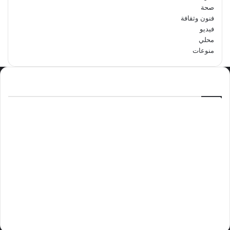
صحة
فنون وثقافة
فيديو
محلي
منوعات
الاكثر مشاهدة
سبتمبر 29, 2024
مدرسة أبتدائية حداء الثانية تحتفل باليوم
الوطني السعودي الرابع والتسعين
مايو 12, 2024
فوراً.. غوتيريش يدعو إلى وقف إطلاق النار
في غزة
نوفمبر 10, 2024
وليد بن عبدالعزيز الزهراني عريس الدمام