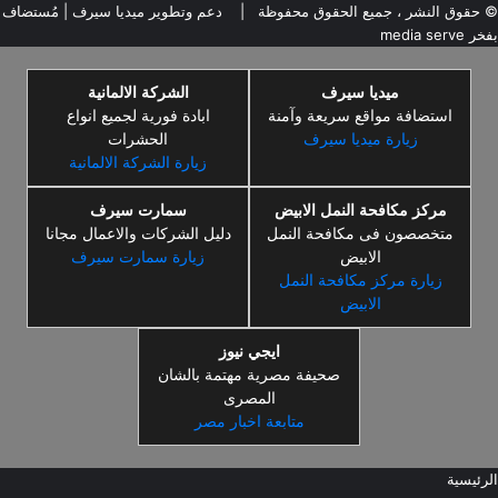
© حقوق النشر ، جميع الحقوق محفوظة |
دعم وتطوير ميديا سيرف
| مُستضاف
بفخر
media serve
ميديا سيرف
الشركة الالمانية
استضافة مواقع سريعة وآمنة
ابادة فورية لجميع انواع
زيارة ميديا سيرف
الحشرات
زيارة الشركة الالمانية
مركز مكافحة النمل الابيض
سمارت سيرف
متخصصون فى مكافحة النمل
دليل الشركات والاعمال مجانا
الابيض
زيارة سمارت سيرف
زيارة مركز مكافحة النمل
الابيض
ايجي نيوز
صحيفة مصرية مهتمة بالشان
المصرى
متابعة اخبار مصر
الرئيسية