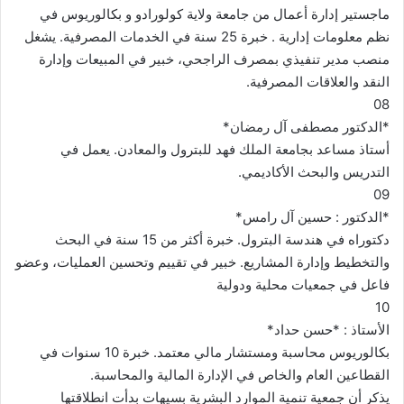
ماجستير إدارة أعمال من جامعة ولاية كولورادو و بكالوريوس في
نظم معلومات إدارية . خبرة 25 سنة في الخدمات المصرفية. يشغل
منصب مدير تنفيذي بمصرف الراجحي، خبير في المبيعات وإدارة
النقد والعلاقات المصرفية.
08
*الدكتور مصطفى آل رمضان*
أستاذ مساعد بجامعة الملك فهد للبترول والمعادن. يعمل في
التدريس والبحث الأكاديمي.
09
*الدكتور : حسين آل رامس*
دكتوراه في هندسة البترول. خبرة أكثر من 15 سنة في البحث
والتخطيط وإدارة المشاريع. خبير في تقييم وتحسين العمليات، وعضو
فاعل في جمعيات محلية ودولية
10
الأستاذ : *حسن حداد*
بكالوريوس محاسبة ومستشار مالي معتمد. خبرة 10 سنوات في
القطاعين العام والخاص في الإدارة المالية والمحاسبة.
يذكر أن جمعية تنمية الموارد البشرية بسيهات بدأت انطلاقتها