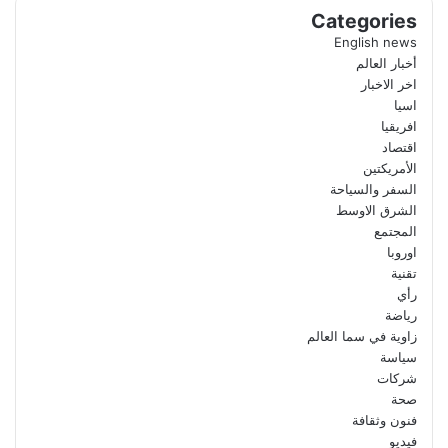
Categories
English news
أخبار العالم
اخر الاخبار
اسيا
افريقيا
اقتصاد
الأمريكتين
السفر والسياحة
الشرق الاوسط
المجتمع
اوروبا
تقنية
رأي
رياضة
زاوية في سما العالم
سياسة
شركات
صحة
فنون وثقافة
فيديو