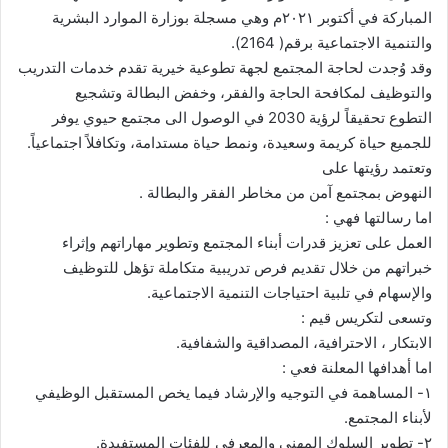
المباركة في أكتوبر ٢٠٢١م وهي مسجلة بوزارة الموارد البشرية
والتنمية الاجتماعية برقم( 2164).
وقد وُجدت لحاجة المجتمع لجهة تطوعية خيرية تقدم خدمات التدريب
والتوظيف لمكافحة الحاجة والفقر، وخفض البطالة وتشجيع
التطوع تحقيقاً لرؤية 2030 في الوصول الى مجتمع حيوي يوفر
للجميع حياة كريمة وسعيدة، ونمط حياة مستدامة، وتكافلاً اجتماعياً.
وتعتمد رؤيتها على
النهوض بمجتمع آمن من مخاطر الفقر والبطالة .
اما رسالتها فهي :
العمل على تعزيز قدرات أبناء المجتمع وتطوير مهاراتهم وإثراء
خبراتهم من خلال تقديم فرص تدريبية متكاملة تؤهل للتوظيف
والإسهام في تلبية احتياجات التنمية الاجتماعية.
وتسعى لتكريس قيم :
الابتكار ، الاحترافية، المصداقية والشفافية.
اما أهدافها المعلنة فعي :
١- المساهمة في التوجيه والإرشاد فيما يخص المستقبل الوظيفي
لأبناء المجتمع.
٢- تطوير السلوك المهني والمعرفي للفئات المستفيدة.