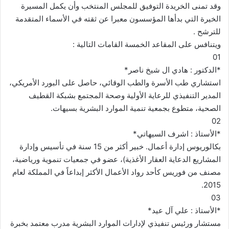
وقد تمنى الخريدة التوفيق للمجلس المنتخب وأن يكمل المسيرة
الخيرة التي بدأها المؤسسون معبرا عن ثقته في الأسماء المتقدمة
للترشح .
ويتنافس على المقاعد الخمسة القامات التالية :
01
*الدكتور : هادي ال شيخ ناصر*
استشاري طب الأسرة والطب الوقائي، حاصل على البورد الأمريكي،
المدير التنفيذي للرعاية الأولية وصحة المجتمع بشبكة القطيف
الصحية، متطوع بجمعية تنمية الموارد البشرية بسيهات.
02
*الأستاذ : اشرف السيهاتي*
بكالوريوس إدارة أعمال. خبير أكثر من 15 سنة في تأسيس وإدارة
المشاريع الدعاية العقار الأغذية)، عضو في جمعيات تنموية ورياضية،
مصنف من فوريس كأحد رواد الأعمال الأكثر إبداعاً في المملكة لعام
2015.
03
*الأستاذ : علي آل عيد*
مستشار ورئيس تنفيذي لإدارات الموارد البشرية مدرب معتمد بخبرة