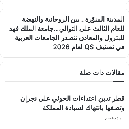
المدينة
المدينة المنوّرة.. بين الروحانية والنهضة
المنوّرة..
للعام
للعام الثالث على التوالي…جامعة الملك فهد
بين
الثالث
الروحانية
للبترول والمعادن تتصدر الجامعات العربية
على
والنهضة
التوالي…
في تصنيف QS لعام 2026
جامعة
الملك
فهد
للبترول
مقالات ذات صلة
والمعادن
تتصدر
الجامعات
العربية
قطر تدين اعتداءات الحوثي على نجران
في
تصنيف
وتصفها بانتهاك لسيادة المملكة
QS
لعام
منذ ساعتين
2026