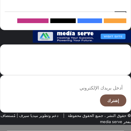
إتبعنا
145k
متابعة
5.1M
متابعين
4.2M
متابعين
Followers
982k
سما العالم موقع سعودى يهتم بالاخبار العالمية والخليجية نوفر اخبار العالم
مجانا كما ننوه الى ان المقالات المعروضة لا تمثل وجهة نظر الادارة بل تمثل
وجهة نظر الكاتب
أدخل
بريدك
الإلكتروني
© حقوق النشر ، جميع الحقوق محفوظة |
دعم وتطوير ميديا سيرف
| مُستضاف
بفخر
media serve