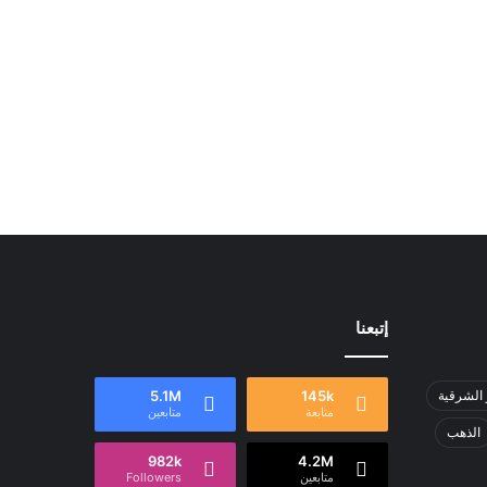
إتبعنا
 الشرقية
145k
5.1M
متابعة
متابعين
الذهب
982k
4.2M
متابعين
Followers