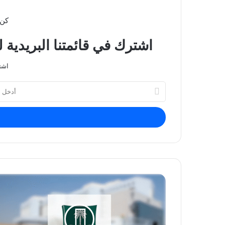
كن 
اشترك في قائمتنا البريدية 
اشت
أدخل
بريدك
الإلكتروني
"التجارة"
تشهر
بمحطة
تغش
المستهلكين