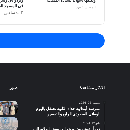
وتصفها بانتهاك لسيادة المملكة
وأردوغان وشري
في المسجد الح
منذ ساعتين
منذ ساعتين
الاكثر مشاهدة
صور
سبتمبر 29, 2024
مدرسة أبتدائية حداء الثانية تحتفل باليوم
الوطني السعودي الرابع والتسعين
مايو 12, 2024
فوراً.. غوتيريش يدعو إلى وقف إطلاق النار