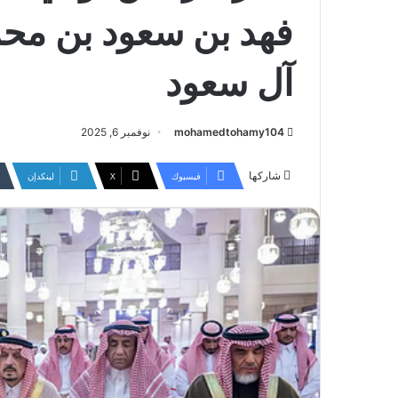
فهد بن سعود بن مح
آل سعود
mohamedtohamy104
نوفمبر 6, 2025
شاركها
فيسبوك
‫X
لينكدإن