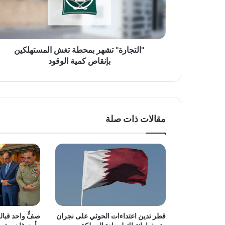
بإنقاص
كمية
الوقود
"التجارة" تشهر بمحطة تغش المستهلكين
بإنقاص كمية الوقود
مقالات ذات صلة
قطر تدين اعتداءات الحوثي على نجران
صفٌّ واحد قبالة