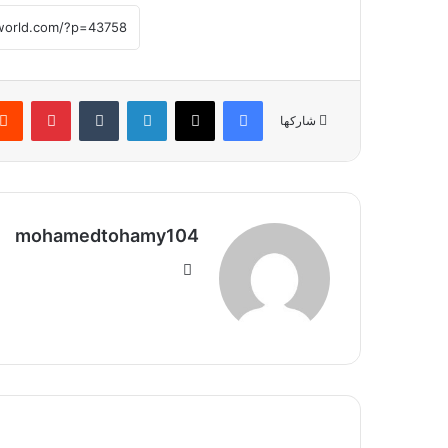
فيسبوك
‫X
لينكدإن
بينتير
شاركها
mohamedtohamy104
موقع
الويب