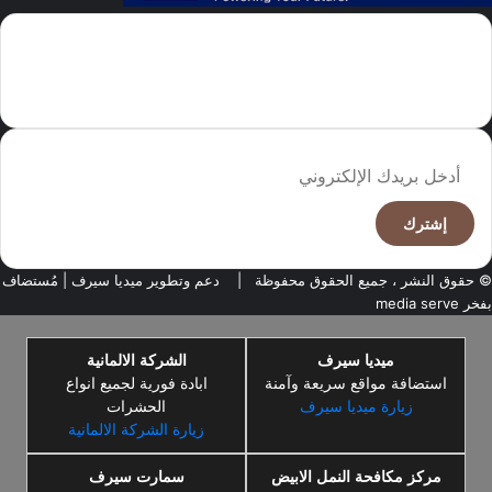
سما العالم موقع سعودى يهتم بالاخبار العالمية والخليجية نوفر اخبار العالم
مجانا كما ننوه الى ان المقالات المعروضة لا تمثل وجهة نظر الادارة بل تمثل
وجهة نظر الكاتب
أدخل
بريدك
الإلكتروني
© حقوق النشر ، جميع الحقوق محفوظة |
دعم وتطوير ميديا سيرف
| مُستضاف
بفخر
media serve
ميديا سيرف
الشركة الالمانية
استضافة مواقع سريعة وآمنة
ابادة فورية لجميع انواع
زيارة ميديا سيرف
الحشرات
زيارة الشركة الالمانية
مركز مكافحة النمل الابيض
سمارت سيرف