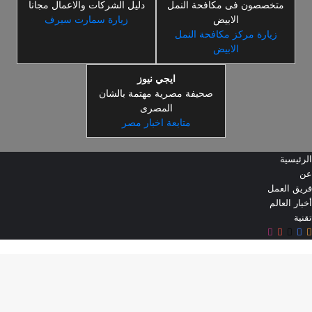
متخصصون فى مكافحة النمل
دليل الشركات والاعمال مجانا
الابيض
زيارة سمارت سيرف
زيارة مركز مكافحة النمل
الابيض
ايجي نيوز
صحيفة مصرية مهتمة بالشان
المصرى
متابعة اخبار مصر
الرئيسية
عن
فريق العمل
أخبار العالم
تقنية
ملخص
‫X
فيسبوك
‫YouTube
انستقرام
ر
الموقع
RSS
لذهاب
لى
لأعلى