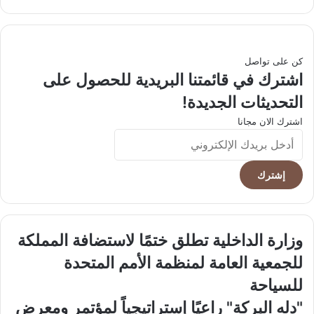
الويب
كن على تواصل
اشترك في قائمتنا البريدية للحصول على
التحديثات الجديدة!
اشترك الان مجانا
أدخل
بريدك
الإلكتروني
وزارة
وزارة الداخلية تطلق ختمًا لاستضافة المملكة
الداخلية
للجمعية العامة لمنظمة الأمم المتحدة
تطلق
ختمًا
للسياحة
لاستضافة
"دله
"دله البركة" راعيًا إستراتيجياً لمؤتمر ومعرض
المملكة