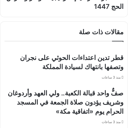
البركة"
للجمعية
الحج 1447
راعيًا
العامة
إستراتيجياً
لمنظمة
لمؤتمر
الأمم
ومعرض
المتحدة
مقالات ذات صلة
الحج
للسياحة
1447
قطر تدين اعتداءات الحوثي على نجران
وتصفها بانتهاك لسيادة المملكة
منذ 3 ساعات
صفٌّ واحد قبالة الكعبة.. ولي العهد وأردوغان
وشريف يؤدون صلاة الجمعة في المسجد
الحرام يوم «اتفاقية مكة»
منذ 3 ساعات