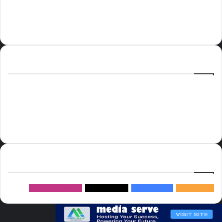
الوسوم
أسعار النفط
الحج
الذهب
أسعار الذهب
أمير الشرقية
الاتحاد
إسماعيل هنية
السعودية
الصين
المملكة العربية السعودية
الولايات المتحدة
دوري روشن
عاجل
موسم الحج
روسيا
سما العالم
خام برنت
ميديا
سيرف
إتبعنا
145k
متابعة
5.1M
متابعين
4.2M
متابعين
Followers
982k