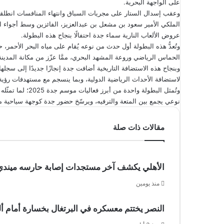
على الواجهة البحرية.
وعقب إسدال الستار على مجريات السباق وانتهاء المنافسات انطلق
الملكي الأمير سعود بن مشعل بن عبدالعزيز، الفائزين وسط أجواء اح
عروض الألعاب النارية سماء جدة احتفالًا بنجاح هذه البطولة.
وتُعدُّ هذه البطولة أول حدث من نوعه يُقام على مياه البحر الأحمر
الحماس الرياضي وروعة المشهد البحري، ممَّا عزّز من مكانة المدينة
وبنجاح هذه الاستضافة التاريخية أضافت جدة إنجازًا جديدًا إلى سجلها 
لاستضافة الأحداث الرياضية الدولية، وبما ينسجم مع مستهدفات رؤية السعودية 2030 في جعل المملكة مركزًا عالميًّا
وتُمثل البطولة وا
نوعي يجمع بين المتعة والترفيه، ويرسّخ حضور جدة كوجهة سياحية مت
مقالات ذات صلة
الأهلي يكشف آخر مستجدات إصابة حارسه ميندي
منذ يومين
النصر يختتم معسكره في البرتغال بخسارة أمام ألمي