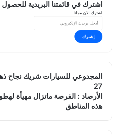
اشترك في قائمتنا البريدية للحصول ع
اشترك الان مجانا
أدخل
بريدك
الإلكتروني
المجدوعي
المجدوعي للسيارات شريك نجاح ذهب
للسيارات
27
شريك
نجاح
الأرصاد
الأرصاد : الفرصة ماتزال مهيأة له
ذهبي
:
هذه المناطق
في
الفرصة
ماراثون
ماتزال
وسباق
مهيأة
الشرقية
لهطول
الدولي
أمطار