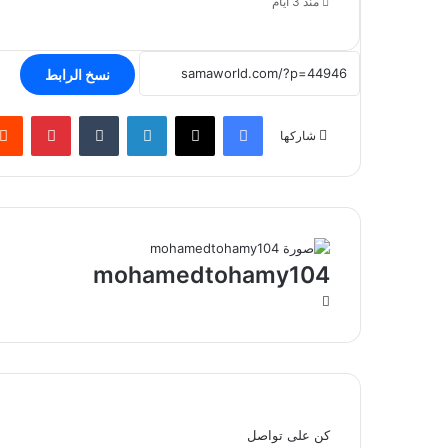
منذ 3 أيام
نسخ الرابط
فيسبوك
‫X
لينكدإن
بينتير
شاركها
mohamedtohamy104
موقع
الويب
كن على تواصل