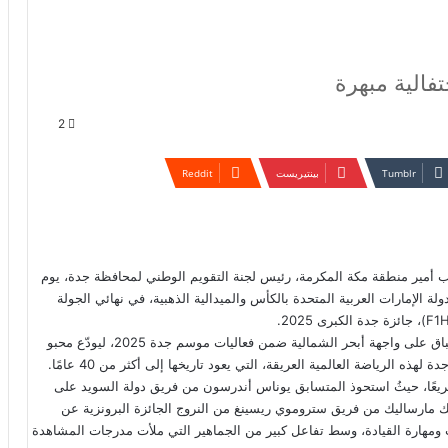
فالية مبهرة
2
بينتيريست
 أمير منطقة مكة المكرمة، رئيس لجنة التقويم الوطني لمحافظة جدة، يوم
 دولة الإمارات العربية المتحدة بالكأس والميدالية الذهبية، في نهائي الجولة
وجرى التتويج خلال حفل استثنائي أقيم بهذه المناسبة في موقع السباق على واجهة أبحر الشمالية ضمن فعاليات موسم جدة 2025، ليودّع محبو
ذه الرياضة العالمية العريقة، التي يعود تاريخها إلى أكثر من 40 عامًا.
لة 10 فرق من أبرز أبطال العالم بعدد 20 زورقًا سريعًا، حيثُ استحوذ المتسابق يوناس أندرسون من فريق دولة السويد على
تيك مارساليك من فريق ستروموي ريسينغ من النروج الجائزة البرونزية عن
ومهارة القيادة، وسط تفاعل كبير من الجماهير التي ملأت مدرجات المشاهدة