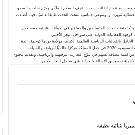
ت مراسم تتويج الفائزين، حيث عزف السلام الملكي وكرّم صاحب السمو
تفالية مُبهرة، وموسيقى حماسية منحت الحدث طابعًا عالميًا، فيما أضاءت
، حيثُ احتضنت جدة المتسابقين والجماهير في أجواء استثنائية جمعت بين
 كوجهة للفعاليات الدولية على سواحل البحر الأحمر.
الحافل بالفعاليات الرياضية العالمية الكبرى، مؤكّدة دورها كوجهة رائدة
 للرياضة والسياحة.
حدة من أبرز فعاليات موسم جدة 2025؛ لما تمثّله من قيمة مضافة تُسهم في تنوّع التجارب الترفيهية والرياضية، وتقديم محتوى
كاملة تجمع بين الأصالة والحداثة على ساحل البحر الأحمر.
ريا بثنائية نظيفة