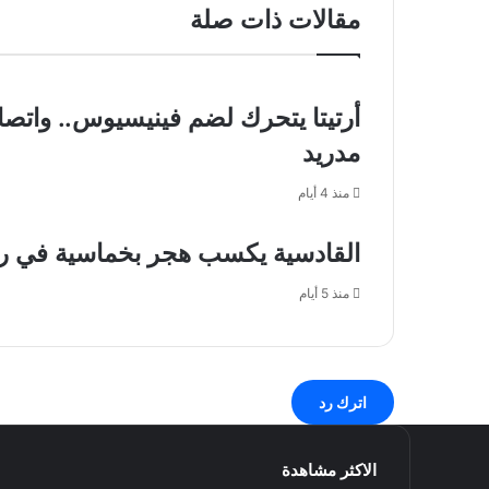
27
رعدية
مقالات ذات صلة
مصحوبة
برياح
نشطة
على
أرتيتا يتحرك لضم فينيسيوس.. واتص
هذه
المناطق
مدريد
منذ 4 أيام
القادسية يكسب هجر بخماسية في رابع
منذ 5 أيام
اترك رد
الاكثر مشاهدة