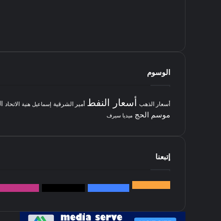
الوسوم
أسعار النفط
ا
أسعار الذهب
أمير الشرقية
الاتحاد
إسماعيل هنية
موسم الحج
ميديا سيرف
إتبعنا
145k
متابعة
5.1M
متابعين
4.2M
متابعين
Followers
k