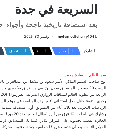
السريعة في جدة
بعد استضافة تاريخية ناجحة وأجواء احت
mohamedtohamy104
نوفمبر 30, 2025
شاركها
فيسبوك
‫X
لينكدإن
سما العالم ــ سارة محمد
توج صاحب السمو الملكي الأمير سعود بن مشعل بن عبدالعزيز، نائب
السبت 29 نوفمبر، المتسابق شون تورّينتي من فريق فيكتوري من
الرابعة من بطولة العالم لسباقات الزوارق السريعة الفورمولا1 (F1H2O)، جائزة جدة الكبرى 2025.
الرياضات البحرية، بعد ثلاثة أيام من التشويق، أول استضافة لمدينة جدة له
وشارك في البطو
الجائزة الفضية بحصوله على المركز الثاني، فيما نال المتسابق بار
المركز الثالث، بعد أن قدمت عروضًا حماسية جسّدت قوة المحركات 