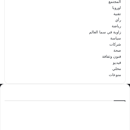
المجتمع
اوروبا
تقنية
رأي
رياضة
زاوية في سما العالم
سياسة
شركات
صحة
فنون وثقافة
فيديو
محلي
منوعات
الاكثر مشاهدة
سبتمبر 29, 2024
مدرسة أبتدائية حداء الثانية تحتفل باليوم
الوطني السعودي الرابع والتسعين