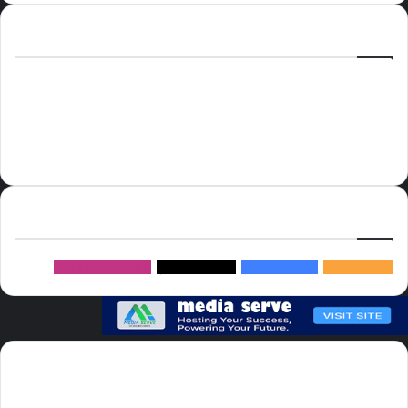
الوسوم
أسعار النفط
الحج
الذهب
أسعار الذهب
أمير الشرقية
الاتحاد
إسماعيل هنية
السعودية
الصين
المملكة العربية السعودية
الولايات المتحدة
دوري روشن
عاجل
موسم الحج
روسيا
سما العالم
خام برنت
ميديا
سيرف
إتبعنا
145k
متابعة
5.1M
متابعين
4.2M
متابعين
Followers
982k
سما العالم موقع سعودى يهتم بالاخبار العالمية والخليجية نوفر اخبار العالم
مجانا كما ننوه الى ان المقالات المعروضة لا تمثل وجهة نظر الادارة بل تمثل
وجهة نظر الكاتب