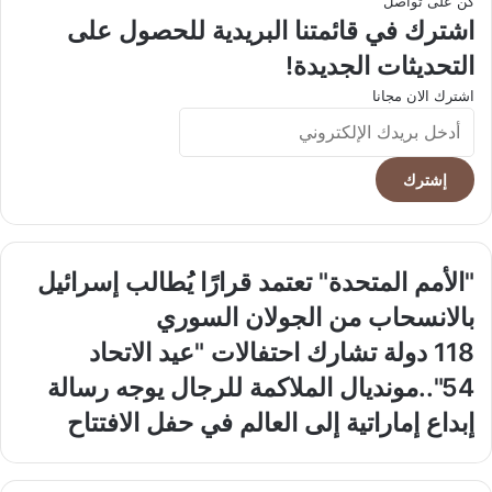
كن على تواصل
اشترك في قائمتنا البريدية للحصول على
التحديثات الجديدة!
اشترك الان مجانا
أدخل
بريدك
الإلكتروني
"الأمم
"الأمم المتحدة" تعتمد قرارًا يُطالب إسرائيل
المتحدة"
بالانسحاب من الجولان السوري
تعتمد
قرارًا
118
118 دولة تشارك احتفالات "عيد الاتحاد
يُطالب
دولة
54"..مونديال الملاكمة للرجال يوجه رسالة
إسرائيل
تشارك
بالانسحاب
احتفالات
إبداع إماراتية إلى العالم في حفل الافتتاح
من
"عيد
الجولان
الاتحاد
السوري
54"..مونديال