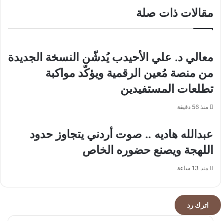
الملاكمة
مقالات ذات صلة
للرجال
يوجه
رسالة
إبداع
معالي د. علي الأحيدب يُدشّن النسخة الجديدة
إماراتية
إلى
من منصة مُعين الرقمية ويؤكّد مواكبة
العالم
تطلعات المستفيدين
في
حفل
منذ 56 دقيقة
الافتتاح
عبدالله هاديه .. صوت أردني يتجاوز حدود
اللهجة ويصنع حضوره الخاص
منذ 13 ساعة
اترك رد