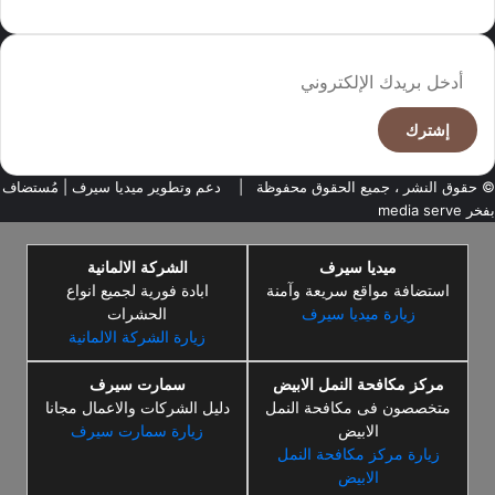
أدخل
بريدك
الإلكتروني
© حقوق النشر ، جميع الحقوق محفوظة |
دعم وتطوير ميديا سيرف
| مُستضاف
بفخر
media serve
ميديا سيرف
الشركة الالمانية
استضافة مواقع سريعة وآمنة
ابادة فورية لجميع انواع
زيارة ميديا سيرف
الحشرات
زيارة الشركة الالمانية
مركز مكافحة النمل الابيض
سمارت سيرف
متخصصون فى مكافحة النمل
دليل الشركات والاعمال مجانا
الابيض
زيارة سمارت سيرف
زيارة مركز مكافحة النمل
الابيض