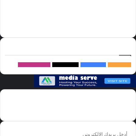
أسعار النفط
الحج
الذهب
أسعار الذهب
أمير الشرقية
الاتحاد
إسماعيل هنية
السعودية
الصين
المملكة العربية السعودية
الولايات المتحدة
دوري روشن
عاجل
موسم الحج
روسيا
سما العالم
خام برنت
ميديا
سيرف
إتبعنا
145k
متابعة
5.1M
متابعين
4.2M
متابعين
Followers
982k
سما العالم موقع سعودى يهتم بالاخبار العالمية والخليجية نوفر اخبار العالم
مجانا كما ننوه الى ان المقالات المعروضة لا تمثل وجهة نظر الادارة بل تمثل
وجهة نظر الكاتب
أدخل