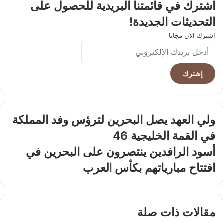
اشترك في قائمتنا البريدية للحصول على
التحديثات الجديدة!
اشترك الان مجانا
أدخل
بريدك
الإلكتروني
ولي
ولي العهد يصل البحرين لترؤس وفد المملكة
العهد
في القمة الخليجية 46
يصل
البحرين
أسود
أسود الرافدين ينتصرون على البحرين في
لترؤس
الرافدين
افتتاح مبارياتهم بكأس العرب
وفد
ينتصرون
المملكة
على
في
البحرين
القمة
في
مقالات ذات صلة
الخليجية
افتتاح
46
مبارياتهم