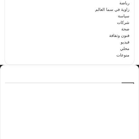
رياضة
زاوية في سما العالم
سياسة
شركات
صحة
فنون وثقافة
فيديو
محلي
منوعات
الاكثر مشاهدة
سبتمبر 29, 2024
مدرسة أبتدائية حداء الثانية تحتفل باليوم
الوطني السعودي الرابع والتسعين
مايو 12, 2024
فوراً.. غوتيريش يدعو إلى وقف إطلاق النار
في غزة