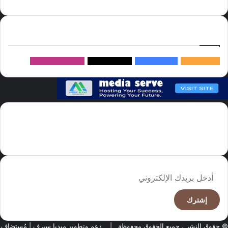
إتبعنا
145k
متابعة
5.1M
متابعين
4.2M
متابعين
Followers
982k
سما العالم موقع سعودى يهتم بالاخبار العالمية والخليجية نوفر اخبار العالم
مجانا كما ننوه الى ان المقالات المعروضة لا تمثل وجهة نظر الادارة بل تمثل
وجهة نظر الكاتب
أدخل
بريدك
الإلكتروني
© حقوق النشر ، جميع الحقوق محفوظة |
دعم وتطوير ميديا سيرف
| مُستضاف