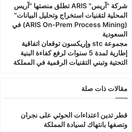
شركة
شركة "آريس" ARIS تطلق منصتها "آريس
"آريس"
المحلية لتقنيات استخراج وتحليل البيانات"
ARIS
تطلق
(ARIS On-Prem Process Mining) في
منصتها
السعودية
"آريس
المحلية
مجموعة
مجموعة stc وإريكسون توقعان اتفاقية
لتقنيات
stc
إطارية لمدة 5 سنوات لرفع كفاءة البنية
استخراج
وإريكسون
وتحليل
توقعان
التحتية وتبني التقنيات الرقمية في المملكة
البيانات"
اتفاقية
(ARIS
إطارية
On-
لمدة
Prem
5
مقالات ذات صلة
Process
سنوات
Mining)
لرفع
في
كفاءة
السعودية
البنية
قطر تدين اعتداءات الحوثي على نجران
التحتية
وتبني
وتصفها بانتهاك لسيادة المملكة
التقنيات