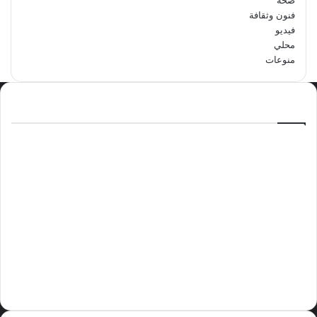
فنون وثقافة
فيديو
محلي
منوعات
الاكثر مشاهدة
سبتمبر 29, 2024
مدرسة أبتدائية حداء الثانية تحتفل باليوم
الوطني السعودي الرابع والتسعين
مايو 12, 2024
فوراً.. غوتيريش يدعو إلى وقف إطلاق النار
في غزة
نوفمبر 10, 2024
وليد بن عبدالعزيز الزهراني عريس الدمام