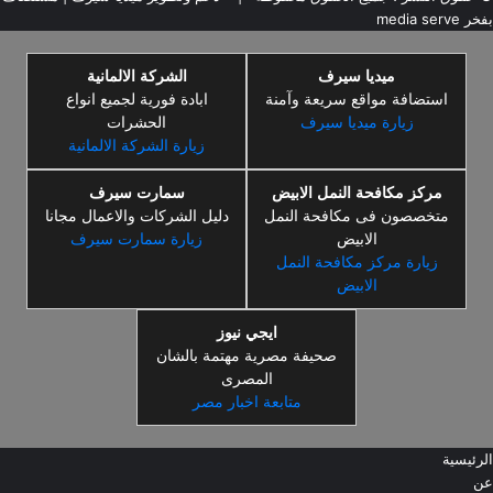
بفخر
media serve
ميديا سيرف
الشركة الالمانية
استضافة مواقع سريعة وآمنة
ابادة فورية لجميع انواع
زيارة ميديا سيرف
الحشرات
زيارة الشركة الالمانية
مركز مكافحة النمل الابيض
سمارت سيرف
متخصصون فى مكافحة النمل
دليل الشركات والاعمال مجانا
الابيض
زيارة سمارت سيرف
زيارة مركز مكافحة النمل
الابيض
ايجي نيوز
صحيفة مصرية مهتمة بالشان
المصرى
متابعة اخبار مصر
الرئيسية
عن