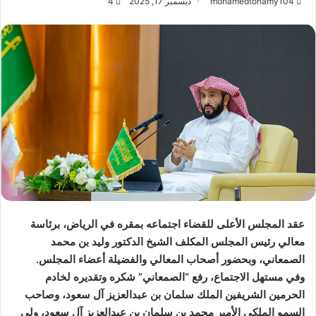
mohamedtohamy104
ديسمبر 17, 2025
4
عقد المجلس الأعلى للقضاء اجتماعه بمقره في الرياض، برئاسة
معالي رئيس المجلس المكلف الشيخ الدكتور وليد بن محمد
الصمعاني، وبحضور أصحاب المعالي والفضيلة أعضاء المجلس.
وفي مستهل الاجتماع، رفع “الصمعاني” شكره وتقديره لخادم
الحرمين الشريفين الملك سلمان بن عبدالعزيز آل سعود، وصاحب
السمو الملكي الأمير محمد بن سلمان بن عبدالعزيز آل سعود، ولي