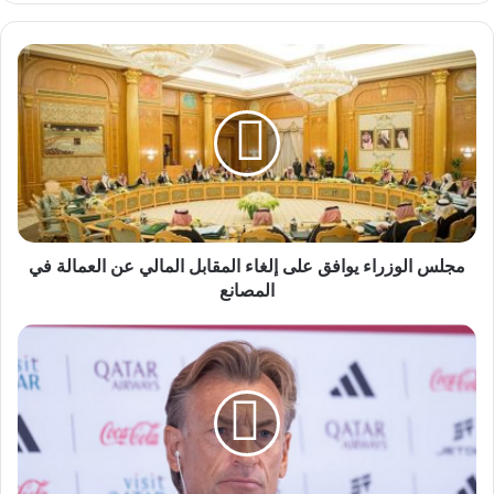
مجلس
الوزراء
يوافق
على
إلغاء
المقابل
المالي
عن
العمالة
في
مجلس الوزراء يوافق على إلغاء المقابل المالي عن العمالة في
المصانع
المصانع
رينارد
قبل
مواجهة
الإمارات:
لماذا
لم
يحقق