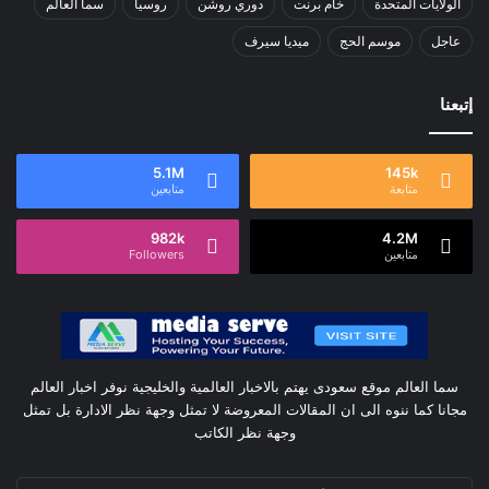
الولايات المتحدة
خام برنت
دوري روشن
روسيا
سما العالم
عاجل
موسم الحج
ميديا سيرف
إتبعنا
5.1M
145k
متابعة
متابعين
982k
4.2M
متابعين
Followers
سما العالم موقع سعودى يهتم بالاخبار العالمية والخليجية نوفر اخبار العالم
مجانا كما ننوه الى ان المقالات المعروضة لا تمثل وجهة نظر الادارة بل تمثل
وجهة نظر الكاتب
أدخل