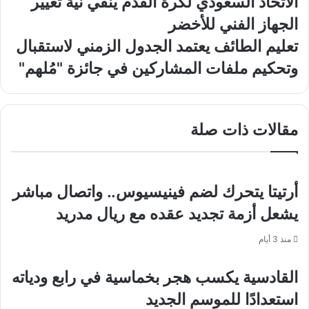
الاتحاد السعودي لكرة القدم ينفي نية تغيير
السعودي
الجهاز الفني للأخضر
لكرة
القدم
تعليم
تعليم الطائف يعتمد الجدول الزمني لاستقبال
ينفي
الطائف
وتحكيم ملفات المشاركين في جائزة "مُلهم"
نية
يعتمد
تغيير
الجدول
الجهاز
الزمني
الفني
لاستقبال
مقالات ذات صلة
للأخضر
وتحكيم
ملفات
المشاركين
في
جائزة
أرتيتا يتحرك لضم فينيسيوس.. واتصال مباشر
"مُلهم"
يشعل أزمة تجديد عقده مع ريال مدريد
منذ 3 أيام
القادسية يكسب هجر بخماسية في رابع ودياته
استعدادًا للموسم الجديد