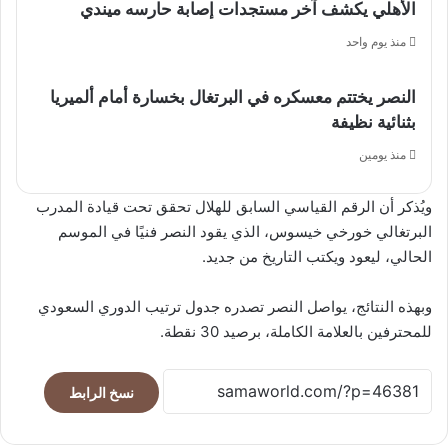
الأهلي يكشف آخر مستجدات إصابة حارسه ميندي
منذ يوم واحد
النصر يختتم معسكره في البرتغال بخسارة أمام ألميريا
بثنائية نظيفة
منذ يومين
ويُذكر أن الرقم القياسي السابق للهلال تحقق تحت قيادة المدرب
البرتغالي خورخي خيسوس، الذي يقود النصر فنيًا في الموسم
الحالي، ليعود ويكتب التاريخ من جديد.
وبهذه النتائج، يواصل النصر تصدره جدول ترتيب الدوري السعودي
للمحترفين بالعلامة الكاملة، برصيد 30 نقطة.
نسخ الرابط