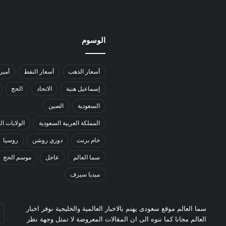
الوسوم
أسعار الذهب
أسعار النفط
أمير
إسماعيل هنية
الاتحاد
الحج
السعودية
الصين
المملكة العربية السعودية
الولايات ا
خام برنت
دوري روشن
روسيا
سما العالم
عاجل
موسم الحج
ميديا سيرف
أد
سما العالم موقع سعودى يهتم بالاخبار العالمية والخليجية نوفر اخبار
بر
العالم مجانا كما ننوه الى ان المقالات المعروضة لا تمثل وجهة نظر