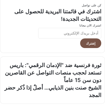
كن على تواصل
اشترك في قائمتنا البريدية للحصول على
التحديثات الجديدة!
اشترك الان مجانا
أدخل
بريدك
الإلكتروني
ثورة
ثورة فرنسية ضد "الإدمان الرقمي": باريس
فرنسية
تستعد لحجب منصات التواصل عن القاصرين
ضد
"الإدمان
دون سن 15 عاماً
الرقمي":
الشيخ
الشيخ صنت بنين الذيابي… أصلٌ إذا ذُكر حضر
باريس
صنت
تستعد
المجد
بنين
لحجب
الذيابي…
منصات