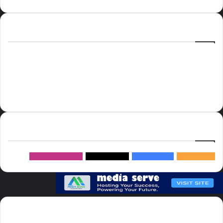
الوسوم
أسعار النفط
الحج
الذهب
أسعار الذهب
أمير الشرقية
الاتحاد
إسماعيل هنية
السعودية
الصين
المملكة العربية السعودية
الولايات المتحدة
دوري روشن
عاجل
موسم الحج
روسيا
سما العالم
خام برنت
ميديا
سيرف
إتبعنا
145k
متابعة
5.1M
متابعين
4.2M
متابعين
Followers
982k
سما العالم موقع سعودى يهتم بالاخبار العالمية والخليجية نوفر اخبار العالم
مجانا كما ننوه الى ان المقالات المعروضة لا تمثل وجهة نظر الادارة بل تمثل