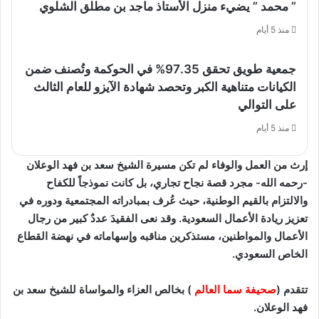
” محمد ” يضيء منزل الأستاذ ماجد بن مطلق الشلوي
منذ 5 أيام
جمعية طويق تحقق 97.35% في الحوكمة وتُصنف ضمن
الكيانات متناهية الكبر وتحصد شهادة الآيزو للعام الثالث
على التوالي
منذ 5 أيام
إرث من العمل والوفاء لم تكن مسيرة الشيخ سعد بن فهد الوعلان
-رحمه الله- مجرد قصة نجاح تجاري، بل كانت نموذجاً للكفاح
والالتزام بالقيم الوطنية، حيث عُرف بمبادراته المجتمعية ودوره في
تعزيز ريادة الأعمال السعودية. وقد نعى الفقيدَ عددٌ كبير من رجال
الأعمال والمواطنين، مستذكرين مناقبه وإسهاماته في نهضة القطاع
الخاص السعودي.
تتقدم (
صحيفة سما العالم
) بخالص العزاء والمواساة للشيخ سعد بن
فهد الوعلان.