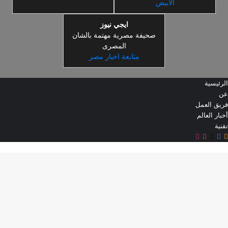
الابيض
ايجي نيوز
صحيفة مصرية مهتمة بالشان
المصرى
متابعة اخبار مصر
الرئيسية
عن
فريق العمل
أخبار العالم
تقنية
ملخص
‫X
فيسبوك
‫YouTube
انستقرام
ر
الموقع
RSS
لذهاب
لى
لأعلى