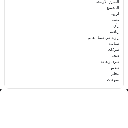
الشرق الاوسط
المجتمع
اوروبا
تقنية
رأي
رياضة
زاوية في سما العالم
سياسة
شركات
صحة
فنون وثقافة
فيديو
محلي
منوعات
الاكثر مشاهدة
سبتمبر 29, 2024
مدرسة أبتدائية حداء الثانية تحتفل باليوم