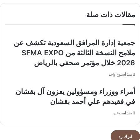
أصلٌ
التواصل
إذا
عن
مقالات ذات صلة
ذُكر
القاصرين
حضر
دون
المجد
سن
15
جمعية إدارة المرافق السعودية تكشف عن
عاماً
ملامح النسخة الثالثة من SFMA EXPO
2026 خلال مؤتمر صحفي بالرياض
منذ أسبوع واحد
أمراء ووزراء ومسؤولين يعزون آل بقشان
في فقيدهم علي أحمد بقشان
منذ أسبوعين
اترك رد