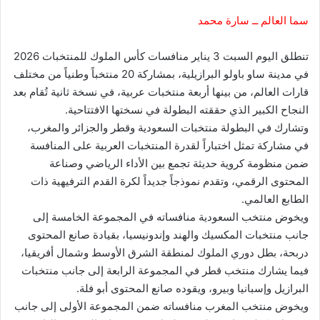
سما العالم ــ سارة محمد
تنطلق اليوم السبت 3 يناير منافسات كأس الملوك للمنتخبات 2026
في مدينة ساو باولو البرازيلية، بمشاركة 20 منتخباً وطنياً من مختلف
قارات العالم، من بينها أربعة منتخبات عربية، في نسخة ثانية تُقام بعد
النجاح الكبير الذي حققته البطولة في نسختها الافتتاحية.
وتشارك في البطولة منتخبات السعودية وقطر والجزائر والمغرب،
في مشاركة تمثل اختباراً لقدرة المنتخبات العربية على المنافسة
ضمن منظومة كروية حديثة تجمع بين الأداء الرياضي وصناعة
المحتوى الرقمي، وتقدم نموذجاً جديداً لكرة القدم الترفيهية ذات
الطابع العالمي.
ويخوض منتخب السعودية منافساته في المجموعة الخامسة إلى
جانب منتخبات المكسيك والهند وإندونيسيا، بقيادة صانع المحتوى
دربحة، بطل دوري الملوك لمنطقة الشرق الأوسط وشمال أفريقيا،
فيما يشارك منتخب قطر في المجموعة الرابعة إلى جانب منتخبات
البرازيل وإسبانيا وبيرو، ويقوده صانع المحتوى أبو فلة.
ويخوض منتخب المغرب منافساته ضمن المجموعة الأولى إلى جانب