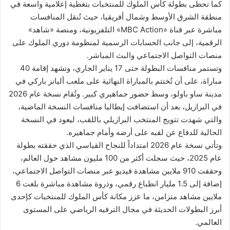
كما تحظى بطولة كأس الملوك للمنتخبات بتغطية إعلامية واسعة في
منطقة الشرق الأوسط وشمال أفريقيا، حيث تُنقل المنافسات
مباشرة عبر قناة «MBC Action» التلفزيونية، ومنصة «شاهد»
الرقمية، إلى جانب الحسابات الرسمية لمنظومة دوري الملوك على
منصات التواصل الاجتماعي والبث المباشر.
وتستمر منافسات البطولة حتى 17 يناير الجاري، وتشهد إقامة 40
مباراة، على أن تُختتم بالمباراة النهائية على ملعب أليانز باركي في
مدينة ساو باولو، وسط حضور جماهيري كبير. وتُقام نسخة عام 2026
في البرازيل، بعد أن استضافت إيطاليا منافسات النسخة الماضية،
والتي شهدت تتويج المنتخب البرازيلي باللقب، ليعود في النسخة
الحالية للدفاع عن لقبه على أرضه وأمام جماهيره.
وتأتي نسخة عام 2026 امتداداً للنجاح القياسي الذي حققته بطولة
عام 2025، حيث سجلت أكثر من 100 مليون مشاهد حول العالم،
وحققت 910 ملايين مشاهدة فيديو عبر منصات التواصل الاجتماعي،
إضافة إلى 1.5 مليار انطباع رقمي، وذروة مشاهدة مباشرة بلغت 6
ملايين مشاهد متزامن، ما عزز مكانة كأس الملوك للمنتخبات كإحدى
أبرز البطولات الحديثة في مجال الترفيه الرياضي على المستوى
العالمي.