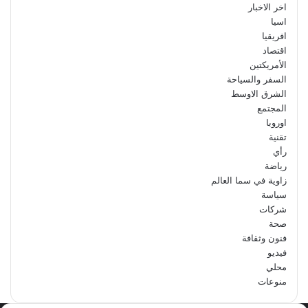
اخر الاخبار
اسيا
افريقيا
اقتصاد
الأمريكتين
السفر والسياحة
الشرق الاوسط
المجتمع
اوروبا
تقنية
رأي
رياضة
زاوية في سما العالم
سياسة
شركات
صحة
فنون وثقافة
فيديو
محلي
منوعات