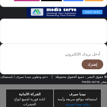
سما العالم موقع سعودى يهتم بالاخبار العالمية والخليجية نوفر اخبار العالم
مجانا كما ننوه الى ان المقالات المعروضة لا تمثل وجهة نظر الادارة بل تمثل
وجهة نظر الكاتب
أدخل
بريدك
الإلكتروني
© حقوق النشر ، جميع الحقوق محفوظة |
دعم وتطوير ميديا سيرف
| مُستضاف
بفخر
media serve
ميديا سيرف
الشركة الالمانية
استضافة مواقع سريعة وآمنة
ابادة فورية لجميع انواع
زيارة ميديا سيرف
الحشرات