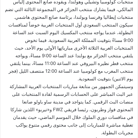
منتخبات كولومبيا وتشيلي وهولندا، ويقوده صانع المحتوى إلياس
المالكي، فيما يشارك منتخب الجزائر في المجموعة الثالثة التي تضم
منتخبات إيطاليا وفرنسا وبولندا، برئاسة صانع المحتوى هاشمي.
سيكون المنتخب السعودي أول المنتخبات العربية خوضاً لمنافسات
البطولة، عندما يواجه منتخب المكسيك اليوم السبت عند الساعة
9:00 مساءً بتوقيت المملكة العربية السعودية. فيما تخوض
المنتخبات العربية الثلاثة الأخرى مبارياتِها الأولى يوم الأحد، حيث
يلتقي منتخب الجزائر مع بولندا عند الساعة 9:00 مساءً، ويواجه
منتخب قطر نظيره البيروفي عند الساعة 11:00 مساءً، بينما يلتقي
منتخب المغرب مع كولومبيا عند الساعة 12:00 منتصف الليل (فجر
يوم الاثنين) بتوقيت السعودية.
وسيتمكن الجمهور من متابعة مباريات المنتخبات العربية المشاركة
عبر البث المباشر على الحسابات الرسمية لقادة المنتخبات على
منصات البث الرقمي. كما يتواجد في مدينة ساو باولو صانعا
المحتوى فواز وطربون، رئيسا فريقي FWZ و«تيربو» اللذين شاركا
في منافسات دوري الملوك خلال الموسم الماضي، حيث يقدمان
تغطية مباشرة للمباريات إلى جانب محتوى رقمي متنوع يواكب
مجريات البطولة.