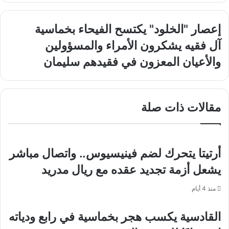
إعصار
إعصار "الخلود" يكتسح الفيحاء بخماسية
"الخلود"
آل
آل فقيه يشكرون الأمراء والمسؤولين
يكتسح
فقيه
الفيحاء
والأعيان المعزون في فقيدهم سليمان
يشكرون
بخماسية
الأمراء
والمسؤولين
والأعيان
مقالات ذات صلة
المعزون
في
فقيدهم
سليمان
أرتيتا يتحرك لضم فينيسيوس.. واتصال مباشر
يشعل أزمة تجديد عقده مع ريال مدريد
منذ 4 أيام
القادسية يكسب هجر بخماسية في رابع ودياته