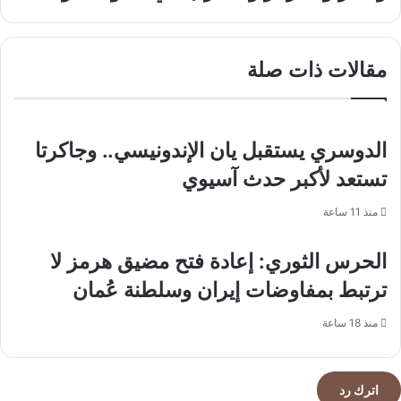
على
مثيرة
نظافة
للسعودية
الأماكن
وقطر
العامة
مقالات ذات صلة
والجزائر
والمحافظة
والمغرب
على
في
البيئة
الجولة
الأولى
الدوسري يستقبل يان الإندونيسي.. وجاكرتا
تستعد لأكبر حدث آسيوي
منذ 11 ساعة
الحرس الثوري: إعادة فتح مضيق هرمز لا
ترتبط بمفاوضات إيران وسلطنة عُمان
منذ 18 ساعة
اترك رد