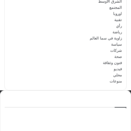
الشرق الاوسط
المجتمع
اوروبا
تقنية
رأي
رياضة
زاوية في سما العالم
سياسة
شركات
صحة
فنون وثقافة
فيديو
محلي
منوعات
الاكثر مشاهدة
سبتمبر 29, 2024
مدرسة أبتدائية حداء الثانية تحتفل باليوم