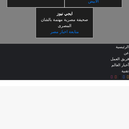
الابيض
ايجي نيوز
صحيفة مصرية مهتمة بالشان
المصرى
متابعة اخبار مصر
الرئيسية
عن
فريق العمل
أخبار العالم
تقنية
ملخص
‫X
فيسبوك
‫YouTube
انستقرام
ر
الموقع
RSS
لذهاب
لى
لأعلى