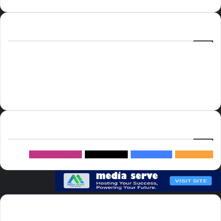
الوسوم
أسعار النفط
الحج
الذهب
أسعار الذهب
أمير الشرقية
الاتحاد
إسماعيل هنية
السعودية
الصين
المملكة العربية السعودية
الولايات المتحدة
دوري روشن
عاجل
موسم الحج
روسيا
سما العالم
خام برنت
ميديا
سيرف
إتبعنا
145k
متابعة
5.1M
متابعين
4.2M
متابعين
Followers
982k
سما العالم موقع سعودى يهتم بالاخبار العالمية والخليجية نوفر اخبار العالم
مجانا كما ننوه الى ان المقالات المعروضة لا تمثل وجهة نظر الادارة بل تمثل