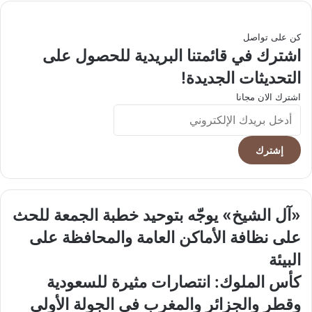
كن على تواصل
اشترك في قائمتنا البريدية للحصول على
التحديثات الجديدة!
اشترك الان مجانا
أدخل
بريدك
الإلكتروني
«آل
«آل الشيخ» يوجّه بتوحيد خطبة الجمعة للحث
الشيخ»
على نظافة الأماكن العامة والمحافظة على
يوجّه
بتوحيد
البيئة
خطبة
كأس
كأس الملوك: انتصارات مثيرة للسعودية
الجمعة
الملوك:
للحث
وقطر والجزائر والمغرب في الجولة الأولى
انتصارات