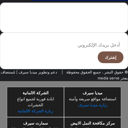
سما العالم موقع سعودى يهتم بالاخبار العالمية والخليجية نوفر اخبار العالم
مجانا كما ننوه الى ان المقالات المعروضة لا تمثل وجهة نظر الادارة بل تمثل
وجهة نظر الكاتب
أدخل
بريدك
الإلكتروني
© حقوق النشر ، جميع الحقوق محفوظة |
دعم وتطوير ميديا سيرف
| مُستضاف
بفخر
media serve
ميديا سيرف
الشركة الالمانية
استضافة مواقع سريعة وآمنة
ابادة فورية لجميع انواع
زيارة ميديا سيرف
الحشرات
زيارة الشركة الالمانية
مركز مكافحة النمل الابيض
سمارت سيرف