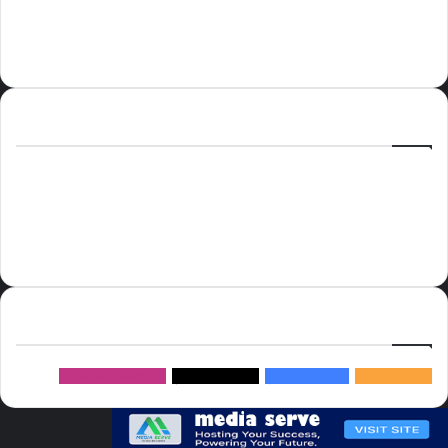
الوسوم
أسعار النفط
الحج
الذهب
أسعار الذهب
أمير الشرقية
الاتحاد
إسماعيل هنية
السعودية
الصين
المملكة العربية السعودية
الولايات المتحدة
دوري روشن
عاجل
موسم الحج
روسيا
سما العالم
خام برنت
ميديا
سيرف
إتبعنا
145k
متابعة
5.1M
متابعين
4.2M
متابعين
Followers
982k