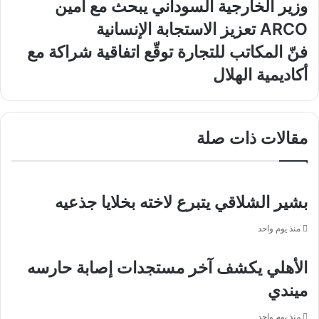
وزير
وزير الخارجية السوداني يبحث مع أمين
الخارجية
ARCO تعزيز الاستجابة الإنسانية
السوداني
يبحث
فنّ
فنّ المكاتب للتجارة توقّع اتفاقية شراكة مع
مع
المكاتب
أكاديمية الهلال
أمين
للتجارة
ARCO
توقّع
تعزيز
اتفاقية
الاستجابة
شراكة
مقالات ذات صلة
الإنسانية
مع
أكاديمية
الهلال
بشير الشلاقي يتبرع لاخته بخلايا جذعيه
منذ يوم واحد
الأهلي يكشف آخر مستجدات إصابة حارسه
ميندي
منذ يوم واحد