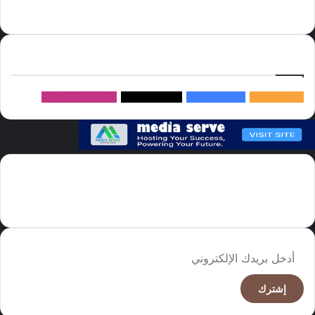
سيرف
إتبعنا
145k
متابعة
5.1M
متابعين
4.2M
متابعين
Followers
982k
سما العالم موقع سعودى يهتم بالاخبار العالمية والخليجية نوفر اخبار العالم
مجانا كما ننوه الى ان المقالات المعروضة لا تمثل وجهة نظر الادارة بل تمثل
وجهة نظر الكاتب
أدخل
بريدك
الإلكتروني