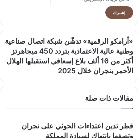
بريدك
الإلكتروني
«أرامكو
«أرامكو الرقمية» تدشّن شبكة اتصال صناعية
الرقمية»
وطنية عالية الاعتمادية بتردد 450 ميجاهرتز
تدشّن
شبكة
أكثر
أكثر من 16 ألف بلاغ إسعافي استقبلها الهلال
اتصال
من
الأحمر بنجران خلال 2025
صناعية
16
وطنية
ألف
عالية
بلاغ
الاعتمادية
إسعافي
مقالات ذات صلة
بتردد
استقبلها
450
الهلال
ميجاهرتز
الأحمر
بنجران
خلال
قطر تدين اعتداءات الحوثي على نجران
2025
وتصفها بانتهاك لسيادة المملكة