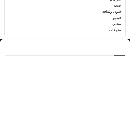
صحة
فنون وثقافة
فيديو
محلي
منوعات
الاكثر مشاهدة
سبتمبر 29, 2024
مدرسة أبتدائية حداء الثانية تحتفل باليوم
الوطني السعودي الرابع والتسعين
مايو 12, 2024
فوراً.. غوتيريش يدعو إلى وقف إطلاق النار
في غزة
نوفمبر 10, 2024
وليد بن عبدالعزيز الزهراني عريس الدمام