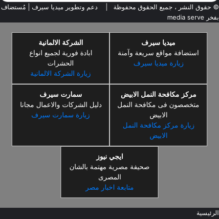
© حقوق النشر ، جميع الحقوق محفوظة |
دعم وتطوير ميديا سيرف
| مُستضاف
بفخر
media serve
ميديا سيرف
الشركة الالمانية
استضافة مواقع سريعة وآمنة
ابادة فورية لجميع انواع
زيارة ميديا سيرف
الحشرات
زيارة الشركة الالمانية
مركز مكافحة النمل الابيض
سمارت سيرف
متخصصون فى مكافحة النمل
دليل الشركات والاعمال مجانا
الابيض
زيارة سمارت سيرف
زيارة مركز مكافحة النمل
الابيض
ايجي نيوز
صحيفة مصرية مهتمة بالشان
المصرى
متابعة اخبار مصر
الرئيسية