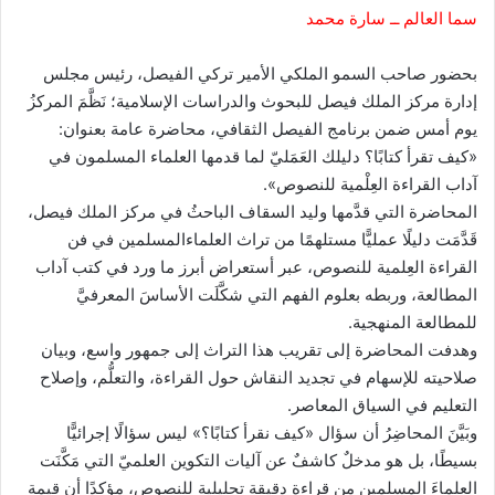
سما العالم ــ سارة محمد
بحضور صاحب السمو الملكي الأمير تركي الفيصل، رئيس مجلس
إدارة مركز الملك فيصل للبحوث والدراسات الإسلامية؛ نَظَّمَ المركزُ
يوم أمس ضمن برنامج الفيصل الثقافي، محاضرة عامة بعنوان:
«كيف تقرأ كتابًا؟ دليلك العَمَليّ لما قدمها العلماء المسلمون في
آداب القراءة العِلْمية للنصوص».
المحاضرة التي قدَّمها وليد السقاف الباحثُ في مركز الملك فيصل،
قَدَّمَت دليلًا عمليًّا مستلهمًا من تراث العلماءالمسلمين في فن
القراءة العِلمية للنصوص، عبر أستعراض أبرز ما ورد في كتب آداب
المطالعة، وربطه بعلوم الفهم التي شكَّلَت الأساسَ المعرفيَّ
للمطالعة المنهجية.
وهدفت المحاضرة إلى تقريب هذا التراث إلى جمهور واسع، وبيان
صلاحيته للإسهام في تجديد النقاش حول القراءة، والتعلُّم، وإصلاح
التعليم في السياق المعاصر.
وبَيَّنَ المحاضِرُ أن سؤال «كيف نقرأ كتابًا؟» ليس سؤالًا إجرائيًّا
بسيطًا، بل هو مدخلٌ كاشفٌ عن آليات التكوين العلميّ التي مَكَّنَت
العلماءَ المسلمين من قراءةٍ دقيقةٍ تحليليةٍ للنصوص، مؤكدًا أن قيمة