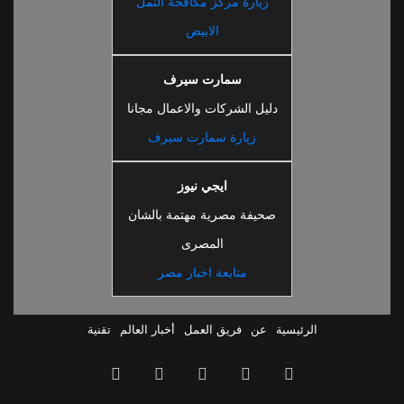
زيارة مركز مكافحة النمل
الابيض
سمارت سيرف
دليل الشركات والاعمال مجانا
زيارة سمارت سيرف
ايجي نيوز
صحيفة مصرية مهتمة بالشان
المصرى
متابعة اخبار مصر
الرئيسية
عن
فريق العمل
أخبار العالم
تقنية
ملخص
فيسبوك
‫X
‫YouTube
انستقرام