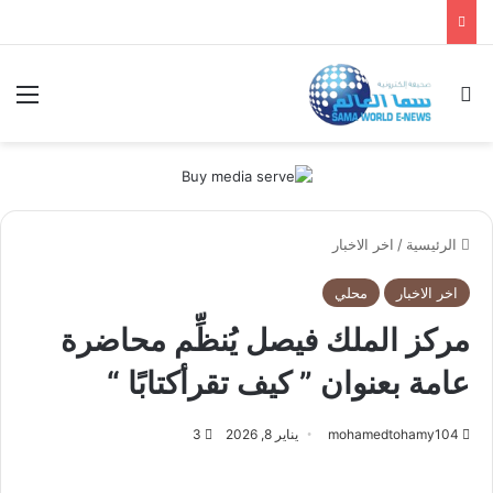
بحث عن
الق
الرئيسية
/
اخر الاخبار
اخر الاخبار
محلي
مركز الملك فيصل يُنظِّم محاضرة
عامة بعنوان ” كيف تقرأكتابًا “
mohamedtohamy104
يناير 8, 2026
3