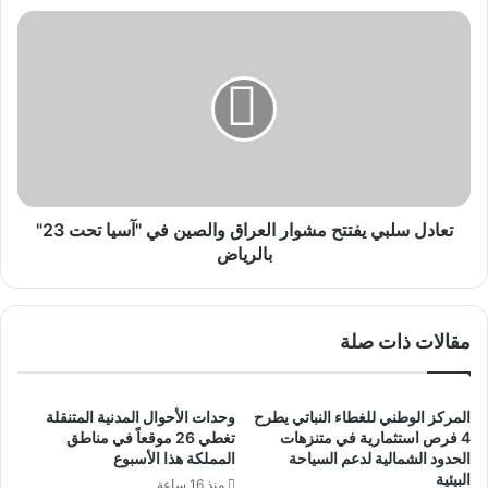
تعادل
سلبي
يفتتح
مشوار
العراق
والصين
في
"آسيا
تحت
23"
تعادل سلبي يفتتح مشوار العراق والصين في "آسيا تحت 23"
بالرياض
بالرياض
مقالات ذات صلة
المركز الوطني للغطاء النباتي يطرح
وحدات الأحوال المدنية المتنقلة
4 فرص استثمارية في متنزهات
تغطي 26 موقعاً في مناطق
الحدود الشمالية لدعم السياحة
المملكة هذا الأسبوع
البيئية
منذ 16 ساعة