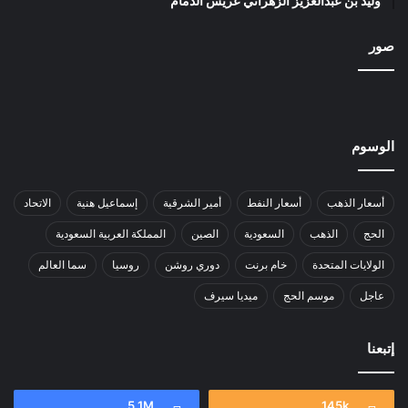
وليد بن عبدالعزيز الزهراني عريس الدمام
صور
الوسوم
أسعار الذهب
أسعار النفط
أمير الشرقية
إسماعيل هنية
الاتحاد
الحج
الذهب
السعودية
الصين
المملكة العربية السعودية
الولايات المتحدة
خام برنت
دوري روشن
روسيا
سما العالم
عاجل
موسم الحج
ميديا سيرف
إتبعنا
5.1M
145k