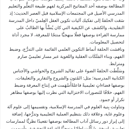
المطالعة بوصفه أحد المفاتيح المركزية لفهم طبيعة التعلُّم والتعليم
المدرسي الأصيل في المجتمعات الإسلامية قبل العصر الحديث؛ إذ
سَعَت الحلقةُ إلى تفكيك آليات تكوين العقل العِلميّ داخل المدرسة
التقليدية، والكشف عن الكيفية التي كان يُنشَّأُ بها الطالبُ على
ممارسة القراءة بوصفها فعلًا منهجيًّا منتجًا للمعرفة، لا مجرد أداة
لتحصيل المعلومات.
وناقشت الحلقة أنماط التكوين العلمي القائمة على التدرُّج، وضبط
الفهم، وبناء المَلَكَات العقلية واللغوية عبر مسار تعليميّ صارم
ومترابط.
وسَلَّطَت الحلقةُ الضوءَ على تقاليد الشروح والحواشي والأجناس
الكتابية المدرسية؛ مثل: المُتون والشروح والتقارير والتعليقات،
بوصفها فضاءاتٍ تعليميةً فاعلةًأَسْهَمت في إنتاج المعرفة وضبط
الفهم، خلافًا للتصورات الاختزالية التي نظرت إليها بوصفها مظاهر
تكرار أو جمود.
وتناولت بِنية العلوم في المدرسة الإسلامية، وتقسيمها إلى علوم آلة
وعلوم غاية، وعلاقة ذلك بتنظيم العملية التعليمية وتدرُّجها، إضافة
إلى إبراز دور رسائل آداب المطالعة بوصفها تقعيدًا نظريًّا لممارسات
تعليمية راسخة، شَكَّلَت إطارًا منهجيًّا للقراءة التحقيقية، وأسهمت