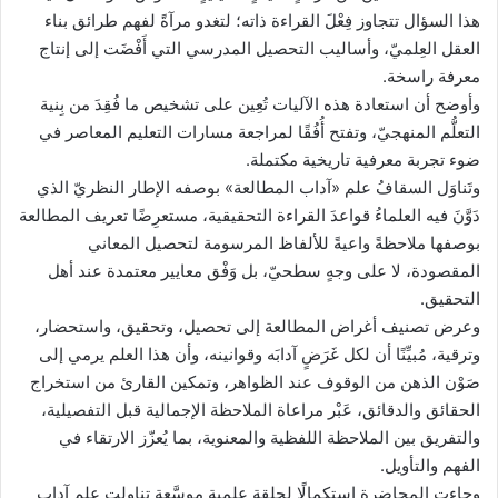
هذا السؤال تتجاوز فِعْلَ القراءة ذاته؛ لتغدو مرآةً لفهم طرائق بناء
العقل العِلميّ، وأساليب التحصيل المدرسي التي أَفْضَت إلى إنتاج
معرفة راسخة.
وأوضح أن استعادة هذه الآليات تُعِين على تشخيص ما فُقِدَ من بِنية
التعلُّم المنهجيّ، وتفتح أُفُقًا لمراجعة مسارات التعليم المعاصر في
ضوء تجربة معرفية تاريخية مكتملة.
وتَناوَل السقافُ علم «آداب المطالعة» بوصفه الإطار النظريّ الذي
دَوَّنَ فيه العلماءُ قواعدَ القراءة التحقيقية، مستعرِضًا تعريف المطالعة
بوصفها ملاحظةً واعيةً للألفاظ المرسومة لتحصيل المعاني
المقصودة، لا على وجهٍ سطحيّ، بل وَفْق معايير معتمدة عند أهل
التحقيق.
وعرض تصنيف أغراض المطالعة إلى تحصيل، وتحقيق، واستحضار،
وترقية، مُبيِّنًا أن لكل غَرَضٍ آدابَه وقوانينه، وأن هذا العلم يرمي إلى
صَوْن الذهن من الوقوف عند الظواهر، وتمكين القارئ من استخراج
الحقائق والدقائق، عَبْر مراعاة الملاحظة الإجمالية قبل التفصيلية،
والتفريق بين الملاحظة اللفظية والمعنوية، بما يُعزّز الارتقاء في
الفهم والتأويل.
وجاءت المحاضرة استكمالًا لحلقة عِلمية موسَّعة تناولت علم آداب