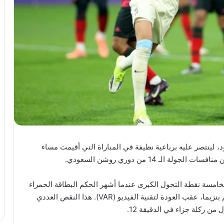
، لينتصر عليه برباعية نظيفة في المباراة التي أقيمت مساء
لـ 14 من دوري روشن السعودي.
امسة نقطة التحول الكبرى عندما أشهر الحكم البطاقة الحمراء
في وجه مدافع الخلود “وليام إيكونج” بعد عرقلته لـ كريم بنزيما، عقب العودة لتقنية الفيديو (VAR). هذا النقص العددي
من ركلة جزاء في الدقيقة 12.