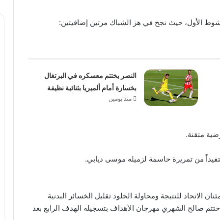
لشوط الأول، حيث نجح في هز الشباك مرتين إضافيتين:
النصر يختتم معسكره في البرتغال
بخسارة أمام ألميريا بثنائية نظيفة
منذ يومين
ان الاتحاد للنتيجة ومحاولة الخلود تقليل الخسائر البدنية
نية. وقبل صافرة النهاية، وتحديداً في الدقيقة 84، اختتم صالح الشهري مهرجان الأهداف بتسجيله الهدف الرابع بعد