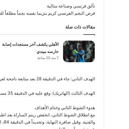
تألق فرنسي وصناعة مثالية
فرض النجم الفرنسي كريم بنزيما نفسه نجماً مطلقاً ل
مقالات ذات صلة
الأهلي يكشف آخر مستجدات إصابة
حارسه ميندي
منذ 20 ساعة
الهدف الثاني: جاء في الدقيقة 28 بعد متابعة ناجحة لعرضية متقنة.
الهدف الثالث (الهاتريك): وقع عليه في الدقيقة 35 مستفيداً من تمريرة حاسمة لزميله موسى ديابي.
هدوء الشوط الثاني وختام الأهداف
مع انطلاق الشوط الثاني، انخفض ريتم المباراة بعد اطمئن
والف