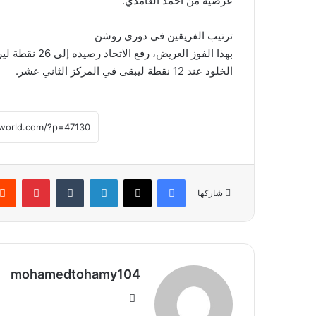
عرضية من أحمد الغامدي.
ترتيب الفريقين في دوري روشن
بهذا الفوز الع
الخلود عند 12 نقطة ليبقى في المركز الثاني عشر.
فيسبوك
‫X
لينكدإن
بينتير
شاركها
mohamedtohamy104
موقع
الويب