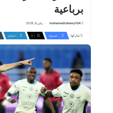
برباعية
mohamedtohamy104
يناير 9, 2026
شاركها
فيسبوك
‫X
لينكدإن