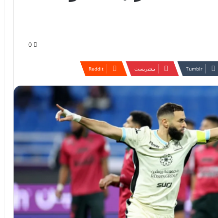
0
بينتيريست