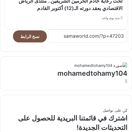
تحت رعاية خادم الحرمين الشريفين.. منتدى الرياض
الاقتصادي يعقد دورته الـ(12) أكتوبر القادم
منذ يوم واحد
نسخ الرابط
mohamedtohamy104
موقع
الويب
كن على تواصل
اشترك في قائمتنا البريدية للحصول على
التحديثات الجديدة!