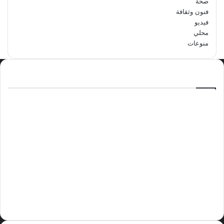
صحة
فنون وثقافة
فيديو
محلي
منوعات
الاكثر مشاهدة
سبتمبر 29, 2024
مدرسة أبتدائية حداء الثانية تحتفل باليوم
الوطني السعودي الرابع والتسعين
مايو 12, 2024
فوراً.. غوتيريش يدعو إلى وقف إطلاق النار
في غزة
نوفمبر 10, 2024
وليد بن عبدالعزيز الزهراني عريس الدمام