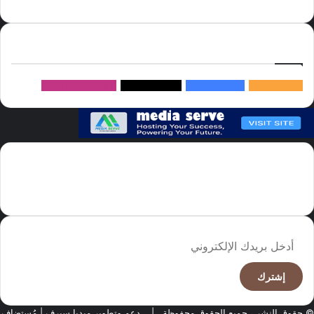
سيرف
إتبعنا
145k
متابعة
5.1M
متابعين
4.2M
متابعين
Followers
982k
سما العالم موقع سعودى يهتم بالاخبار العالمية والخليجية نوفر اخبار العالم
مجانا كما ننوه الى ان المقالات المعروضة لا تمثل وجهة نظر الادارة بل تمثل
وجهة نظر الكاتب
أدخل
بريدك
الإلكتروني
© حقوق النشر ، جميع الحقوق محفوظة |
دعم وتطوير ميديا سيرف
| مُستضاف