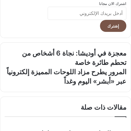
اشترك الان مجانا
أدخل
بريدك
الإلكتروني
معجزة
معجزة في أوديشا: نجاة 6 أشخاص من
في
تحطم طائرة خاصة
أوديشا:
نجاة
المرور
المرور يطرح مزاد اللوحات المميزة إلكترونياً
6
يطرح
عبر «أبشر» اليوم وغداً
أشخاص
مزاد
من
اللوحات
تحطم
المميزة
طائرة
إلكترونياً
مقالات ذات صلة
خاصة
عبر
«أبشر»
اليوم
وغداً